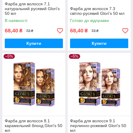
Фарба для волосся 7.1
натуральний русявий Glori's
Фарба для волосся 7.3
50 мл
світло-русявий Glori's 50 мл
В наявності
Готово до відправки
68,40
68,40
₴
₴
72 ₴
72 ₴
Купити
Купити
–5%
–5%
Фарба для волосся 8.1
Фарба для волосся 9.1
карамельний блонд Glori's 50
перлинно-рожевий Glori's 50
мл
мл