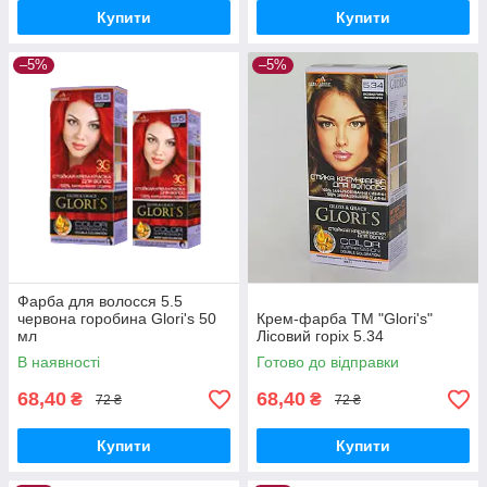
Купити
Купити
–5%
–5%
Фарба для волосся 5.5
червона горобина Glori's 50
Крем-фарба ТМ "Glori's"
мл
Лісовий горіх 5.34
В наявності
Готово до відправки
68,40
68,40
₴
₴
72 ₴
72 ₴
Купити
Купити