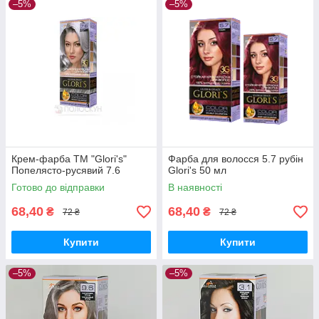
–5%
–5%
Крем-фарба ТМ "Glori's"
Фарба для волосся 5.7 рубін
Попелясто-русявий 7.6
Glori's 50 мл
Готово до відправки
В наявності
68,40
68,40
₴
₴
72 ₴
72 ₴
Купити
Купити
–5%
–5%