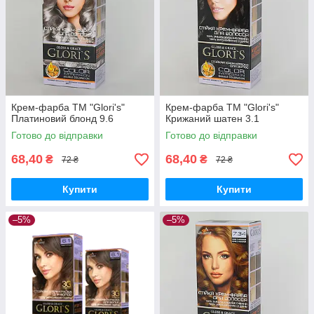
Крем-фарба ТМ "Glori's"
Крем-фарба ТМ "Glori's"
Платиновий блонд 9.6
Крижаний шатен 3.1
Готово до відправки
Готово до відправки
68,40
68,40
₴
₴
72 ₴
72 ₴
Купити
Купити
–5%
–5%