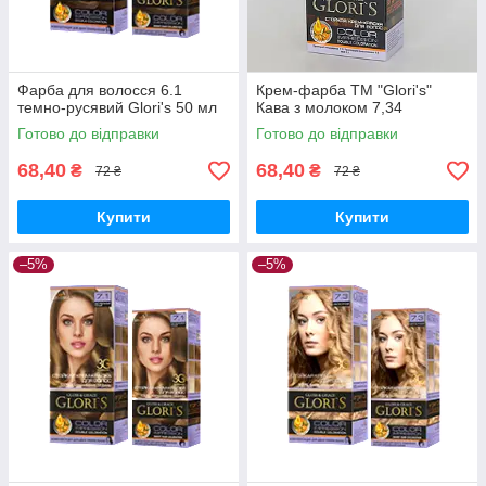
Фарба для волосся 6.1
Крем-фарба ТМ "Glori's"
темно-русявий Glori's 50 мл
Кава з молоком 7,34
Готово до відправки
Готово до відправки
68,40
68,40
₴
₴
72 ₴
72 ₴
Купити
Купити
–5%
–5%