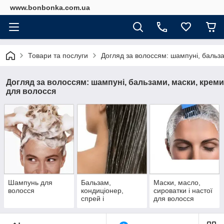
www.bonbonka.com.ua
Товари та послуги
Догляд за волоссям: шампуні, бальз
Догляд за волоссям: шампуні, бальзами, маски, креми
для волосся
Шампунь для
Бальзам,
Маски, масло,
волосся
кондиціонер,
сироватки і настої
спрей і
для волосся
ополіскувач для
волосся