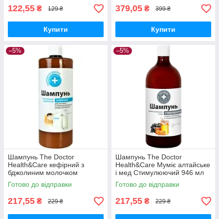
122,55
379,05
₴
₴
129 ₴
399 ₴
Купити
Купити
–5%
–5%
Шампунь The Doctor
Шампунь The Doctor
Health&Care кефірний з
Health&Care Муміє алтайське
бджолиним молочком
і мед Стимулюючий 946 мл
живлення 946 мл
Готово до відправки
Готово до відправки
217,55
217,55
₴
₴
229 ₴
229 ₴