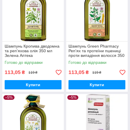
Шампунь Кропива дводомна
Шампунь Green Pharmacy
та реп'яхова олія 350 мл
Реп'ях та протеїни пшениці
Зелена Аптека
проти випадіння волосся 350
мл
Готово до відправки
Готово до відправки
113,05
113,05
₴
₴
119 ₴
119 ₴
Купити
Купити
–5%
–5%