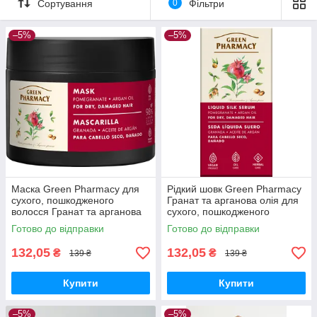
Сортування
0
Фільтри
–5%
–5%
Маска Green Pharmacy для
Рідкий шовк Green Pharmacy
сухого, пошкодженого
Гранат та арганова олія для
волосся Гранат та арганова
сухого, пошкодженого
олія 300 мл
волосся 30 мл
Готово до відправки
Готово до відправки
132,05
132,05
₴
₴
139 ₴
139 ₴
Купити
Купити
–5%
–5%