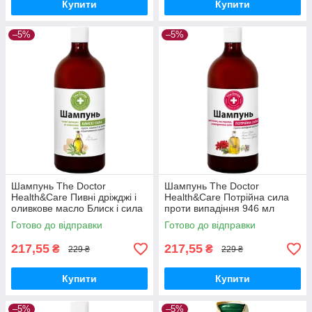
Купити
Купити
–5%
–5%
Шампунь The Doctor
Шампунь The Doctor
Health&Care Пивні дріжджі і
Health&Care Потрійна сила
оливкове масло Блиск і сила
проти випадіння 946 мл
946 мл
Готово до відправки
Готово до відправки
217,55
217,55
₴
₴
229 ₴
229 ₴
Купити
Купити
–5%
–5%