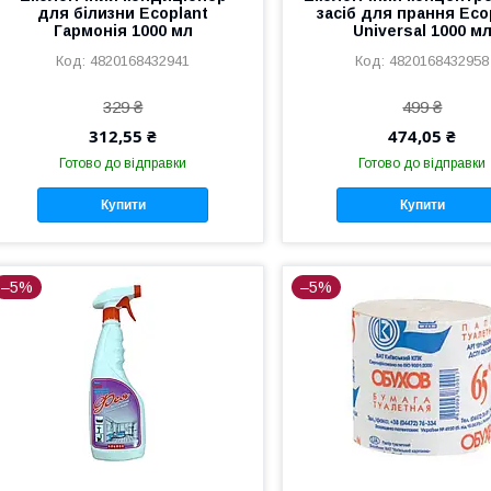
для білизни Ecoplant
засіб для прання Eco
Гармонія 1000 мл
Universal 1000 м
4820168432941
4820168432958
329 ₴
499 ₴
312,55 ₴
474,05 ₴
Готово до відправки
Готово до відправки
Купити
Купити
–5%
–5%