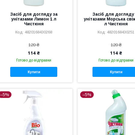
Засіб для догляду за
Засіб для догляду
унітазами Лимон 1 л
унітазами Морська свіж
Чистюня
л Чистюня
4820168430268
4820168430251
120 ₴
120 ₴
114 ₴
114 ₴
Готово до відправки
Готово до відправки
Купити
Купити
–5%
–5%