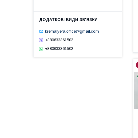
kremalyera.office@gmail.com
+380633361502
+380633361502