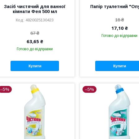
Засіб чистячий для ванної
Папір туалетний "Оп
кімнати Фея 500 мл
18 ₴
4820025130423
17,10 ₴
67 ₴
Готово до відправки
63,65 ₴
Готово до відправки
Купити
Купити
–5%
–5%