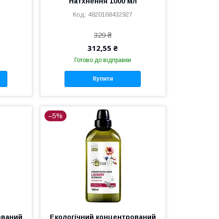
Натхнення 1000 мл
4820168432927
329 ₴
312,55 ₴
Готово до відправки
Купити
–5%
ований
Екологічний концентрований