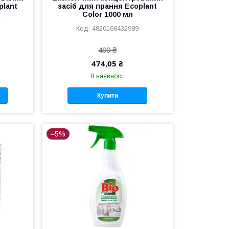
plant
засіб для прання Ecoplant
л
Color 1000 мл
4820168432989
499 ₴
474,05 ₴
В наявності
Купити
–5%