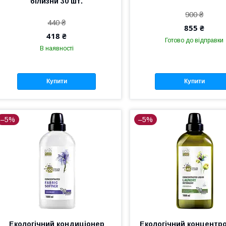
білизни 30 шт.
900 ₴
440 ₴
855 ₴
418 ₴
Готово до відправки
В наявності
Купити
Купити
–5%
–5%
Екологічний кондиціонер
Екологічний концентр