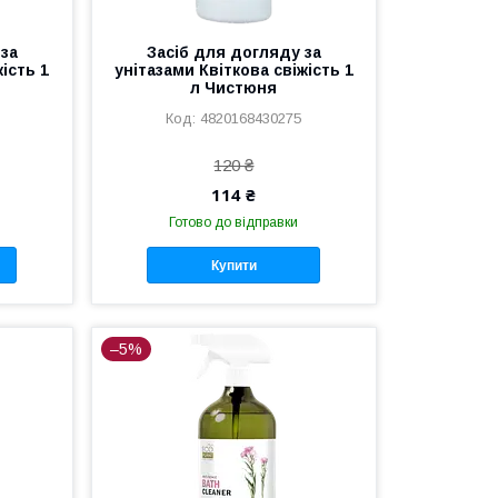
 за
Засіб для догляду за
ість 1
унітазами Квіткова свіжість 1
л Чистюня
4820168430275
120 ₴
114 ₴
Готово до відправки
Купити
–5%