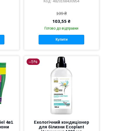
4820168430954
109 ₴
103,55 ₴
Готово до відправки
Купити
–5%
el 4в1
Екологічний кондиціонер
лизни
для білизни Ecoplant