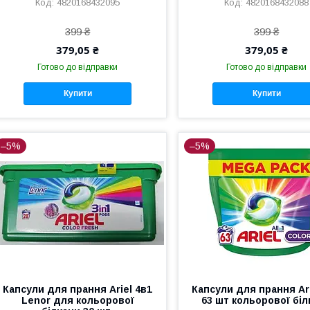
4820168432095
4820168432088
399 ₴
399 ₴
379,05 ₴
379,05 ₴
Готово до відправки
Готово до відправки
Купити
Купити
–5%
–5%
Капсули для прання Ariel 4в1
Капсули для прання Ari
Lenor для кольорової
63 шт кольорової бі