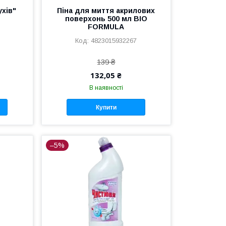
ухів"
Піна для миття акрилових
поверхонь 500 мл BIO
FORMULA
4823015932267
139 ₴
132,05 ₴
В наявності
Купити
–5%