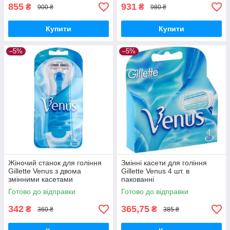
855
931
₴
₴
900 ₴
980 ₴
Купити
Купити
–5%
–5%
Жіночий станок для гоління
Змінні касети для гоління
Gillette Venus з двома
Gillette Venus 4 шт. в
змінними касетами
пакованні
Готово до відправки
Готово до відправки
342
365,75
₴
₴
360 ₴
385 ₴