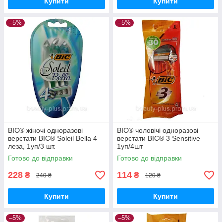
Купити
Купити
–5%
–5%
BIC® жіночі одноразові
BIC® чоловічі одноразові
верстати BIC® Soleil Bella 4
верстати BIC® 3 Sensitive
леза, 1уп/3 шт.
1уп/4шт
Готово до відправки
Готово до відправки
228
114
₴
₴
240 ₴
120 ₴
Купити
Купити
–5%
–5%