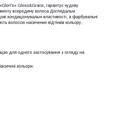
«Glori's» Gloss&Grace, гарантує чудову
ігменту всередину волоса Доглядальні
удові кондиціонувальні властивості, а фарбувальні
ть волоссю насичених відтінків кольору,
цію для одного застосування з огляду на
насичені кольори.