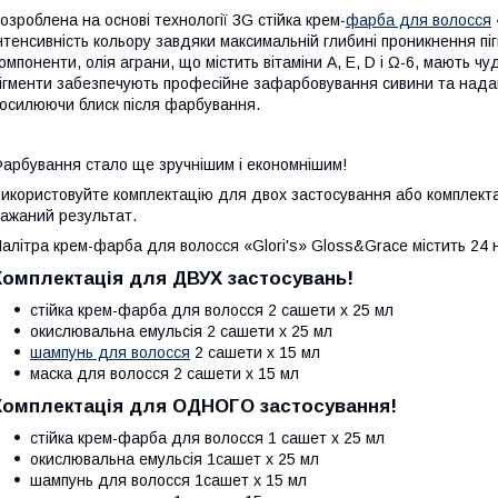
озроблена на основі технології 3G стійка крем-
фарба для волосся
нтенсивність кольору завдяки максимальній глибині проникнення п
омпоненти, олія аграни, що містить вітаміни А, Е, D і Ω-6, мають ч
ігменти забезпечують професійне зафарбовування сивини та надаю
осилюючи блиск після фарбування.
арбування стало ще зручнішим і економнішим!
икористовуйте комплектацію для двох застосування або комплекта
ажаний результат.
алітра крем-фарба для волосся «Glori's» Gloss&Grace містить 24 
Комплектація для ДВУХ застосувань!
стійка крем-фарба для волосся 2 сашети х 25 мл
окислювальна емульсія 2 сашети х 25 мл
шампунь для волосся
2 сашети х 15 мл
маска для волосся 2 сашети х 15 мл
Комплектація для ОДНОГО застосування!
стійка крем-фарба для волосся 1 сашет х 25 мл
окислювальна емульсія 1сашет х 25 мл
шампунь для волосся 1сашет х 15 мл