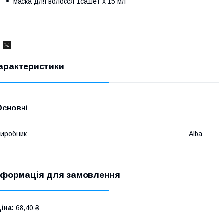
маска для волосся 1сашет х 15 мл
арактеристики
Основні
иробник
Alba
нформація для замовлення
іна:
68,40 ₴