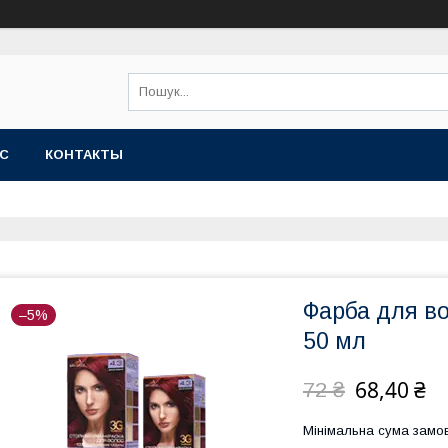
АС
КОНТАКТЫ
Фарба для во
–5%
50 мл
68,40 ₴
72 ₴
Мінімальна сума замов