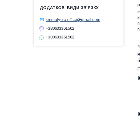
Р
і
к
kremalyera.office@gmail.com
п
+380633361502
п
+380633361502
Ф
В
б
П