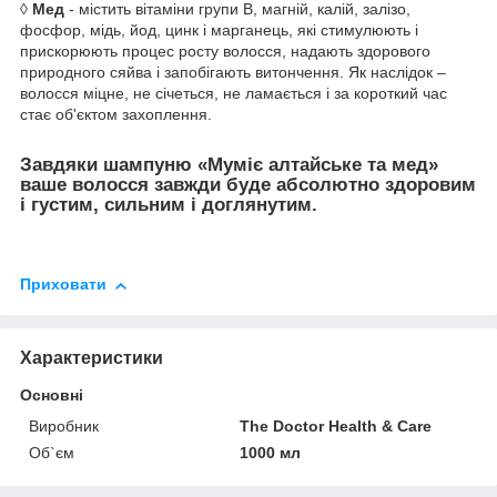
◊
Мед
- містить вітаміни групи В, магній, калій, залізо,
фосфор, мідь, йод, цинк і марганець, які стимулюють і
прискорюють процес росту волосся, надають здорового
природного сяйва і запобігають витончення. Як наслідок –
волосся міцне, не січеться, не ламається і за короткий час
стає об'єктом захоплення.
Завдяки шампуню «Муміє алтайське та мед»
ваше волосся завжди буде абсолютно здоровим
і густим, сильним і доглянутим.
Приховати
Характеристики
Основні
Виробник
The Doctor Health & Care
Об`єм
1000 мл