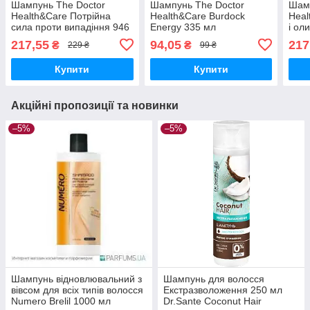
Шампунь The Doctor
Шампунь The Doctor
Шамп
Health&Care Потрійна
Health&Care Burdock
Heal
сила проти випадіння 946
Energy 335 мл
і ол
мл
сила
217,55
94,05
217
₴
₴
229 ₴
99 ₴
Купити
Купити
Акційні пропозиції та новинки
–5%
–5%
Шампунь відновлювальний з
Шампунь для волосся
вівсом для всіх типів волосся
Екстразволоження 250 мл
Numero Brelil 1000 мл
Dr.Sante Coconut Hair