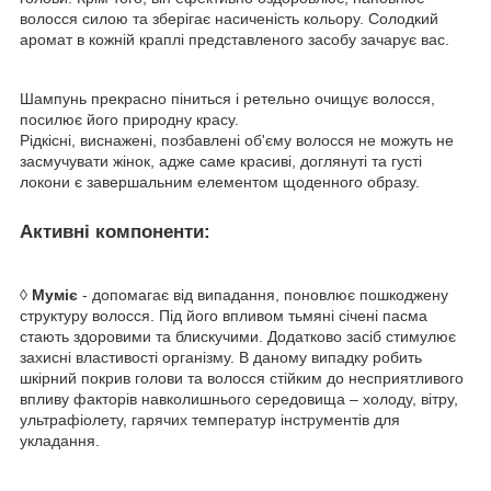
волосся силою та зберігає насиченість кольору. Солодкий
аромат в кожній краплі представленого засобу зачарує вас.
Шампунь прекрасно піниться і ретельно очищує волосся,
посилює його природну красу.
Рідкісні, виснажені, позбавлені об'єму волосся не можуть не
засмучувати жінок, адже саме красиві, доглянуті та густі
локони є завершальним елементом щоденного образу.
Активні компоненти:
◊
Муміє
- допомагає від випадання, поновлює пошкоджену
структуру волосся. Під його впливом тьмяні січені пасма
стають здоровими та блискучими. Додатково засіб стимулює
захисні властивості організму. В даному випадку робить
шкірний покрив голови та волосся стійким до несприятливого
впливу факторів навколишнього середовища – холоду, вітру,
ультрафіолету, гарячих температур інструментів для
укладання.