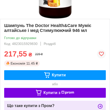
Шампунь The Doctor Health&Care Муміє
алтайське і мед Стимулюючий 946 мл
Готово до відправки
Код: 4823015929830
Роздріб
217,55
₴
229 ₴
Економія
11.45 ₴
Купити
або
Купити з
Що таке купити з Пром?