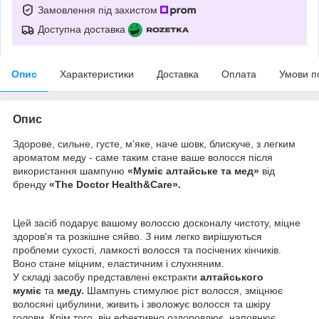
Замовлення під захистом
Доступна доставка
Опис
Характеристики
Доставка
Оплата
Умови п
Опис
Здорове, сильне, густе, м'яке, наче шовк, блискуче, з легким
ароматом меду - саме таким стане ваше волосся після
використання шампуню
«Муміє алтайське та мед»
від
бренду
«The Doctor Health&Care».
Цей засіб подарує вашому волоссю досконалу чистоту, міцне
здоров'я та розкішне сяйво. З ним легко вирішуються
проблеми сухості, ламкості волосся та посічених кінчиків.
Воно стане міцним, еластичним і слухняним.
У складі засобу представлені екстракти
алтайського
муміє
та
меду.
Шампунь стимулює ріст волосся, зміцнює
волосяні цибулини, живить і зволожує волосся та шкіру
голови. Крім того, він ефективно оздоровлює, наповнює