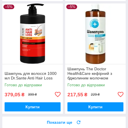
–5%
–5%
Шампунь The Doctor
Шампунь для волосся 1000
Health&Care кефірний з
мл Dr.Sante Anti Hair Loss
бджолиним молочком
живлення 946 мл
Готово до відправки
Готово до відправки
379,05
217,55
₴
₴
399 ₴
229 ₴
Купити
Купити
Показати ще