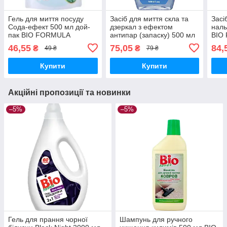
Гель для миття посуду
Засіб для миття скла та
Засі
Сода-ефект 500 мл дой-
дзеркал з ефектом
наль
пак BIO FORMULA
антипар (запаску) 500 мл
BIO
BIO FORMULA
46,55
75,05
84,
₴
₴
49 ₴
79 ₴
Купити
Купити
Акційні пропозиції та новинки
–5%
–5%
Гель для прання чорної
Шампунь для ручного