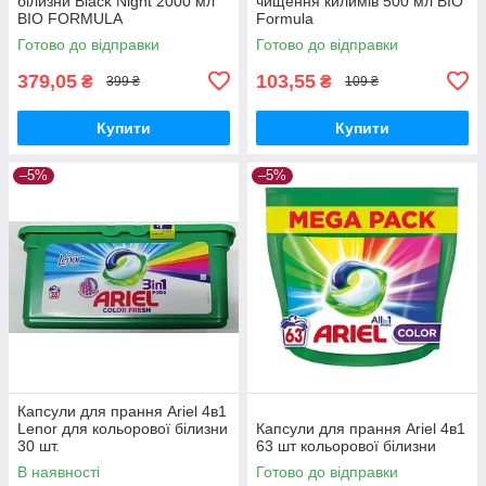
білизни Black Night 2000 мл
чищення килимів 500 мл BIO
BIO FORMULA
Formula
Готово до відправки
Готово до відправки
379,05
103,55
₴
₴
399 ₴
109 ₴
Купити
Купити
–5%
–5%
Капсули для прання Ariel 4в1
Lenor для кольорової білизни
Капсули для прання Ariel 4в1
30 шт.
63 шт кольорової білизни
В наявності
Готово до відправки