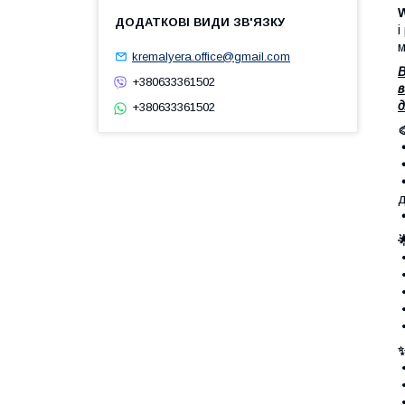
і
м
kremalyera.office@gmail.com
В
+380633361502
в
д
+380633361502

•
•
д
•
•
•
•
•
•
•
•
•