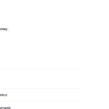
іяжу.
tics
итанія