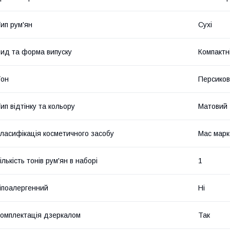
ип рум'ян
Сухі
ид та форма випуску
Компактн
Тон
Персико
ип відтінку та кольору
Матовий
ласифікація косметичного засобу
Мас марк
ількість тонів рум'ян в наборі
1
іпоалергенний
Ні
омплектація дзеркалом
Так