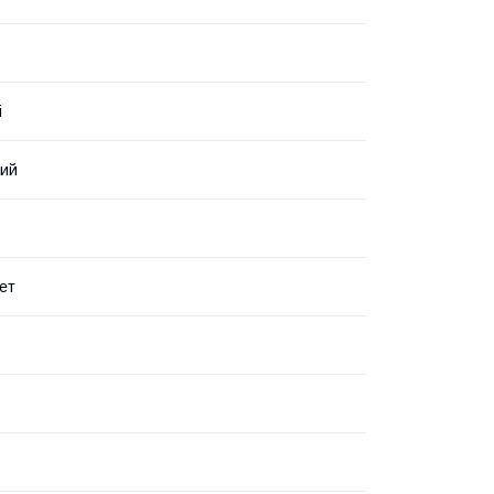
і
вий
ет