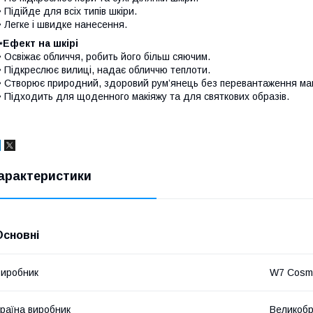
 Підійде для всіх типів шкіри.
 Легке і швидке нанесення.
Ефект на шкірі
 Освіжає обличчя, робить його більш сяючим.
 Підкреслює вилиці, надає обличчю теплоти.
 Створює природний, здоровий рум’янець без перевантаження мак
 Підходить для щоденного макіяжу та для святкових образів.
арактеристики
Основні
иробник
W7 Cosme
раїна виробник
Великобр