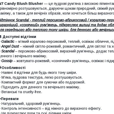
W7 Candy Blush Blusher
— це пудрові рум’яна з високою пігмента
 рівномірно розтушовуються, даруючи щокам природний, свіжий ру
акіяжу, а також для вечірніх образів, коли хочеться більш виразного 
ідтіннок
Scandal - теплий персиково-абрикосовий / коралово-перс
иразніший, «сонячний» рум’янець, підкреслює вилиці та додає об
ля середнього або теплого тону шкіри, для денного або вечірнь
 Доступні відтінки
 Galactic
– м’який коралово‑персиковий, теплий, освіжає обличчя, п
 Angel Dust
– ніжний світло‑рожевий, романтичний, для світлої та 
• Scandal
– персиково‑абрикосовий, виразний рум’янець, додає тепл
енного і вечірнього макіяжу.
 Gossip
– жовтувато‑рожевий, «сонячний» рум’янець, освіжає і підк
🌟Особливості
 Наявні 4 відтінки для будь-якого тону шкіри.
 М’яка, пудрова текстура, легко розтушовується.
 Компактний формат для сумочки або подорожей.
 Підходить для денного та вечірнього макіяжу.
 Веганські та cruelty-free.
✨Переваги
 Натуральний, здоровий рум’янець.
 Контроль інтенсивності – від ніжного до виразного ефекту.
 Не підкреслює пори та сухі ділянки шкіри.