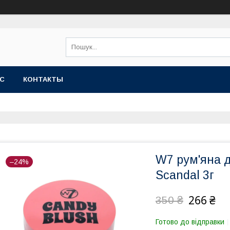
АС
КОНТАКТЫ
W7 рум'яна 
–24%
Scandal 3г
266 ₴
350 ₴
Готово до відправки