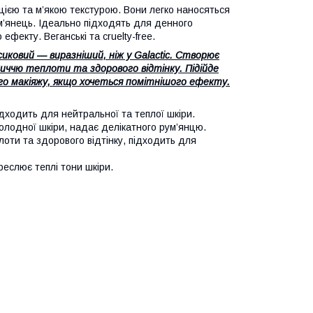
цією та м’якою текстурою. Вони легко наносяться
м’янець. Ідеально підходять для денного
ефекту. Веганські та cruelty-free.
иковий — виразніший, ніж у Galactic. Створює
личчю теплоти та здорового відтінку. Підійде
ого макіяжу, якщо хочеться помітнішого ефекту.
ідходить для нейтральної та теплої шкіри.
холодної шкіри, надає делікатного рум’янцю.
оти та здорового відтінку, підходить для
реслює теплі тони шкіри.