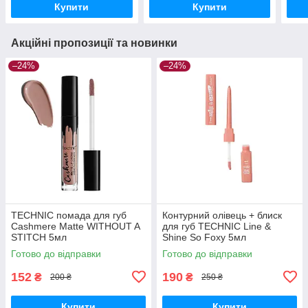
Купити
Купити
Акційні пропозиції та новинки
–24%
–24%
TECHNIC помада для губ
Контурний олівець + блиск
Cashmere Matte WITHOUT A
для губ TECHNIC Line &
STITCH 5мл
Shine So Foxy 5мл
Готово до відправки
Готово до відправки
152
190
₴
₴
200 ₴
250 ₴
Купити
Купити