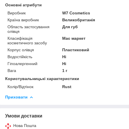
Основні атрибути
Виробник
W7 Cosmetics
Країна виробник
Великобританія
Область застосування
Для губ
олівця
Класифікація
Мас маркет
косметичного засобу
Корпус олівця
Пластиковий
Водостійкість
Ні
Гіпоалергенний
Ні
Вага
1 г
Користувальницькі характеристики
Колір/Відтінок
Rust
Приховати
Умови доставки
Нова Пошта