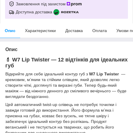
Замовлення під захистом
Доступна доставка
Опис
Характеристики
Доставка
Оплата
Умови п
Опис
💄 W7 Lip Twister — 12 відтінків для ідеальних
губ
Відкрийте для себе ідеальний контур губ з
W7 Lip Twister
—
кремовим, м’яким та стійким олівцем, який дозволяє легко
створити чіткі, доглянуті та виразні губи. Тепер будь-який
макіяж — від ніжного денного до сміливого вечірнього — буде
виглядати бездоганно.
Цей автоматичний twist-up олівець не потребує точилки і
завжди готовий до використання. Його формула м’яка і
приємна на губах, ковзає без зусиль, не тягне шкіру і
забезпечує ідеальний контур без розтікань. Продукт
веганський і не тестується на тваринах, що робить його
безпечним для щоденного використання.