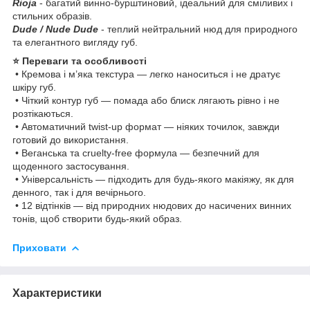
Rioja
- багатий винно-бурштиновий, ідеальний для сміливих і
стильних образів.
Dude / Nude Dude
- теплий нейтральний нюд для природного
та елегантного вигляду губ.
⭐ Переваги та особливості
• Кремова і м’яка текстура — легко наноситься і не дратує
шкіру губ.
• Чіткий контур губ — помада або блиск лягають рівно і не
розтікаються.
• Автоматичний twist-up формат — ніяких точилок, завжди
готовий до використання.
• Веганська та cruelty-free формула — безпечний для
щоденного застосування.
• Універсальність — підходить для будь-якого макіяжу, як для
денного, так і для вечірнього.
• 12 відтінків — від природних нюдових до насичених винних
тонів, щоб створити будь-який образ.
Приховати
Характеристики