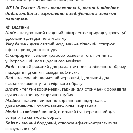
W7 Lip Twister Rust - теракотовий, теплий відтінок,
додає глибини і гармонійно поєднується з осінніми
палітрами.
🎨
Відтінки
Nude
- натуральний нюдовий, підкреслює природну красу губ,
ідеальний для денного макіяжу.
Very Nude
- дуже світлий нюд, майже тілесний, створює
ефект природного контуру.
Champagne
- світлий кремово-бежевий тон, ніжний та
універсальний для щоденного макіяжу.
Pink
- ніжний рожевий для романтичного та жіночного образу,
підходить під світлі помади та блиски.
Red
- класичний насичений червоний, ідеальний для
яскравого акценту та вечірнього образу.
Brown
- теплий коричневий, гарний для стриманих образів та
сучасного тренду «коричневі губи».
Malbec
- насичений винно-коричневий, підкреслює
драматичність і робить макіяж більш виразним.
Merlot
- глибокий винний, стильний і універсальний для
вечірніх та святкових образів.
Shiraz
- темний бордовий, створює ефект контрастних та
сексуальних губ.