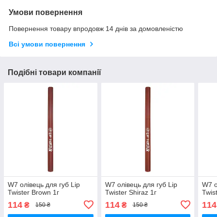
Умови повернення
Повернення товару впродовж 14 днів за домовленістю
Всі умови повернення
Подібні товари компанії
W7 олівець для губ Lip
W7 олівець для губ Lip
W7 о
Twister Brown 1г
Twister Shiraz 1г
Twis
114
114
114
₴
₴
150 ₴
150 ₴