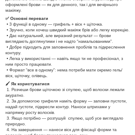
оформлені брови — як для денного, так і для вечірнього
макіяжу.
✅ Основні переваги
• 3 функції в одному — грифель + віск + щіточка.
• Зручно, коли хочеш швидкий макіяж брів або легку корекцію.
• Дає натуральний, але виразний результат — брови
виглядають доглянутими і не надто “намальованими”.
• Добре підходить для заповнення пробілів та підкреслення
контуру.
• Легка у використанні — навіть якщо ти не професіонал, з
ним просто працювати.
• Формат “все в одному”: нема потреби мати окремо гель/
віск, щіточку, олівець.
🖌 Як користуватися
1. Розчеши брови щіточкою зі спулею, щоб волоски лежали
акуратно.
2. За допомогою грифеля наміть форму — заповни пустоти,
надай густоти, підкресли контур. Наноси штрихами у
напрямку росту волосків.
3. Якщо потрібно — розтушуй спулею, щоб усе виглядало
природно.
4. На завершення — нанеси віск для фіксації форми та