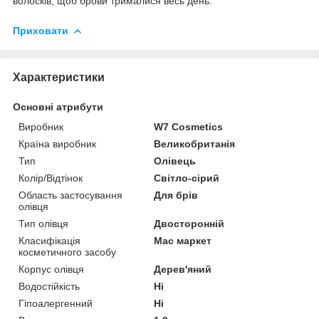
волосків, щоб брови трималися весь день.
Приховати
Характеристики
Основні атрибути
Виробник
W7 Cosmetics
Країна виробник
Великобританія
Тип
Олівець
Колір/Відтінок
Світло-сірий
Область застосування
Для брів
олівця
Тип олівця
Двосторонній
Класифікація
Мас маркет
косметичного засобу
Корпус олівця
Дерев'яний
Водостійкість
Ні
Гіпоалергенний
Ні