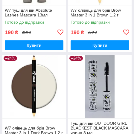
W7 туш для вій Absolute
W7 олівець для брів Brow
Lashes Mascara 13мл
Master 3 in 1 Brown 1.2 г
Готово до відправки
Готово до відправки
190
190
₴
₴
250 ₴
250 ₴
Купити
Купити
–24%
–24%
Туш для вій OUTDOOR GIRL
W7 олівець для брів Brow
BLACKEST BLACK MASCARA
Master 3 in 1 Dark Brown 1.2 г
чорна 8 мл.