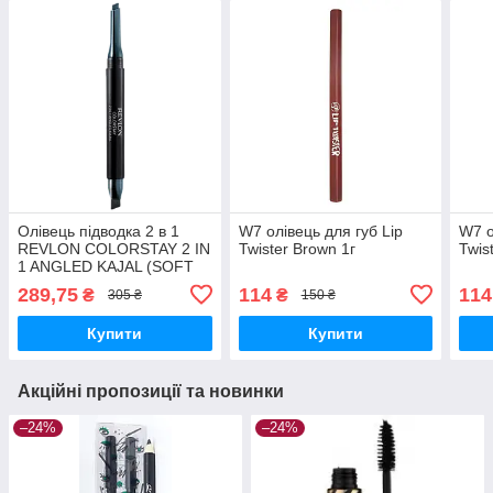
Олівець підводка 2 в 1
W7 олівець для губ Lip
W7 о
REVLON COLORSTAY 2 IN
Twister Brown 1г
Twis
1 ANGLED KAJAL (SOFT
W/P KAJAL + PRO LINER
289,75
114
114
₴
₴
305 ₴
150 ₴
BRUSH)
Купити
Купити
Акційні пропозиції та новинки
–24%
–24%