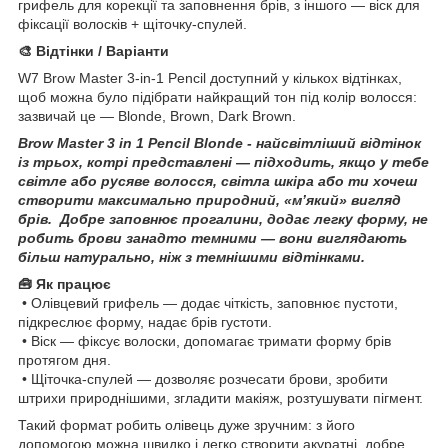
грифель для корекції та заповнення брів, з іншого — віск для
фіксації волосків + щіточку-спулей.
🎨 Відтінки / Варіанти
W7 Brow Master 3-in-1 Pencil доступний у кількох відтінках,
щоб можна було підібрати найкращий тон під колір волосся:
зазвичай це — Blonde, Brown, Dark Brown.
Brow Master 3 in 1 Pencil Blonde - н
айсвітліший відтінок
із трьох, котрі представлені — підходить, якщо у тебе
світле або русяве волосся, світла шкіра або ти хочеш
створити максимально природний, «м’який» вигляд
брів. Добре заповнює прогалини, додає легку форму, не
робить брови занадто темними — вони виглядають
більш натурально, ніж з темнішими відтінками.
🧰 Як працює
• Олівцевий грифель — додає чіткість, заповнює пустоти,
підкреслює форму, надає брів густоти.
• Віск — фіксує волоски, допомагає тримати форму брів
протягом дня.
• Щіточка-спулей — дозволяє розчесати брови, зробити
штрихи природнішими, згладити макіяж, розтушувати пігмент.
Такий формат робить олівець дуже зручним: з його
допомогою можна швидко і легко створити акуратні, добре