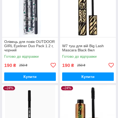
Олівець для повік OUTDOOR
GIRL Eyeliner Duo Pack 1.2 г,
W7 туш для вій Big Lash
чорний
Mascara Black 8мл
Готово до відправки
Готово до відправки
190
190
₴
₴
250 ₴
250 ₴
Купити
Купити
–24%
–24%