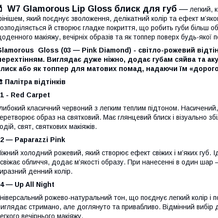
💄 W7 Glamorous Lip Gloss блиск для губ
—
легкий, 
інішем, який поєднує зволоження, делікатний колір та ефект м’яко
озподіляється й створює гладке покриття, що робить губи більш о
оденного макіяжу, вечірніх образів та як топпер поверх будь-якої 
lamorous Gloss (03 — Pink Diamond) - світло-рожевий відт
ерехтінням. Виглядає дуже ніжно, додає губам сяйва та ак
лиск або як топпер для матових помад, надаючи їм «дорого
 Палітра відтінків
1 - Red Carpet
либокий класичний червоний з легким теплим підтоном. Насичений, 
еретворює образ на святковий. Має глянцевий блиск і візуально збі
одій, свят, святкових макіяжів.
2 — Paparazzi Pink
іжний холодний рожевий, який створює ефект свіжих і м’яких губ. 
свіжає обличчя, додає м’якості образу. При нанесенні в один шар 
иразний денний колір.
4 — Up All Night
ніверсальний рожево-натуральний тон, що поєднує легкий колір і по
иглядає стримано, але доглянуто та привабливо. Відмінний вибір д
егкого вечірнього макіяжу.