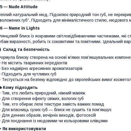
5 — Nude Attitude
еплий натуральний нюд. Підсилює природний тон губ, не перекрив
воложених губ”. Підходить для мінімалістичного стилю, нюдового 
6 — Name in Lights
лянцевий блиск із яскравими світловідбиваючими частинками, які 
убам виразності, робить їх соковитими та помітними. Ідеальний вар
 Склад та безпечність
ормула блиску створена на основі м’яких пом’якшувальних компоне
 Не містить тваринних інгредієнтів
 Без надмірно агресивних ароматизаторів
 Підходить для чутливих губ
 Тестується на безпеку відповідно до європейських вимог косметол
👄 Кому підходить
 Тим, хто любить природний, ніжний макіяж
 Для створення ефекту свіжих, вологих губ
 Тим, хто обирає легкі текстури замість важких помад
 Для власниць сухих губ — блиск не сушить та пом’якшує
 Для денних образів, вечірніх виходів, фотосесій
 Для поєднання із нюдовими чи кольоровими олівцями
✨ Як використовувати