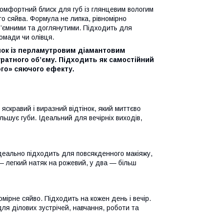
комфортний блиск для губ із глянцевим вологим
го сяйва. Формула не липка, рівномірно
б’ємними та доглянутими. Підходить для
помади чи олівця.
інок із перламутровим діамантовим
уратного об’єму. Підходить як самостійний
го» сяючого ефекту.
яскравий і виразний відтінок, який миттєво
льшує губи. Ідеальний для вечірніх виходів,
Ідеально підходить для повсякденного макіяжу,
— легкий натяк на рожевий, у два — більш
мірне сяйво. Підходить на кожен день і вечір.
ля ділових зустрічей, навчання, роботи та