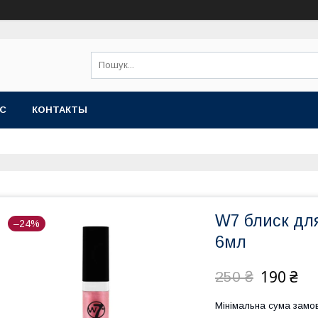
АС
КОНТАКТЫ
W7 блиск для
–24%
6мл
190 ₴
250 ₴
Мінімальна сума замов