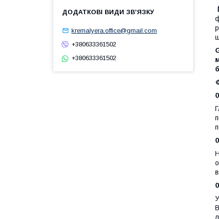
ф
р
kremalyera.office@gmail.com
щ
+380633361502
G
+380633361502
м
б

0
Г
п
п
0
Н
о
в
0
У
В
л