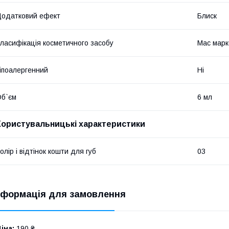
одатковий ефект
Блиск
ласифікація косметичного засобу
Мас марк
іпоалергенний
Ні
б`єм
6 мл
Користувальницькі характеристики
олір і відтінок кошти для губ
03
нформація для замовлення
іна:
190 ₴