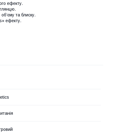
ого ефекту.
 глянцю.
об’єму та блиску.
s» ефекту.
tics
итанія
тровий