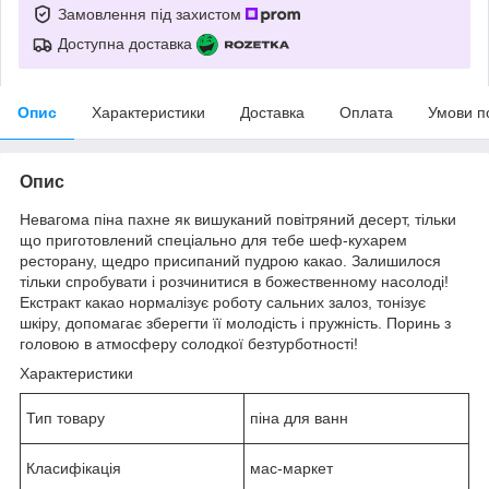
Замовлення під захистом
Доступна доставка
Опис
Характеристики
Доставка
Оплата
Умови п
Опис
Невагома піна пахне як вишуканий повітряний десерт, тільки
що приготовлений спеціально для тебе шеф-кухарем
ресторану, щедро присипаний пудрою какао. Залишилося
тільки спробувати і розчинитися в божественному насолоді!
Екстракт какао нормалізує роботу сальних залоз, тонізує
шкіру, допомагає зберегти її молодість і пружність. Поринь з
головою в атмосферу солодкої безтурботності!
Характеристики
Тип товару
піна для ванн
Класифікація
мас-маркет