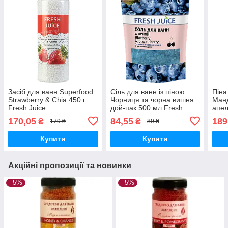
Засіб для ванн Superfood
Сіль для ванн із піною
Піна
Strawberry & Chia 450 г
Чорниця та чорна вишня
Манд
Fresh Juice
дой-пак 500 мл Fresh
апел
Juice
170,05
84,55
189
₴
₴
179 ₴
89 ₴
Купити
Купити
Акційні пропозиції та новинки
–5%
–5%