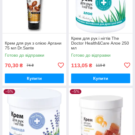
Крем для рук і нігтів The
Крем для рук з олією Аргани
Doctor Health&Care Алое 250
75 мл Dr.Sante
мл
Готово до відправки
Готово до відправки
70,30
113,05
₴
₴
74 ₴
119 ₴
Купити
Купити
–5%
–5%