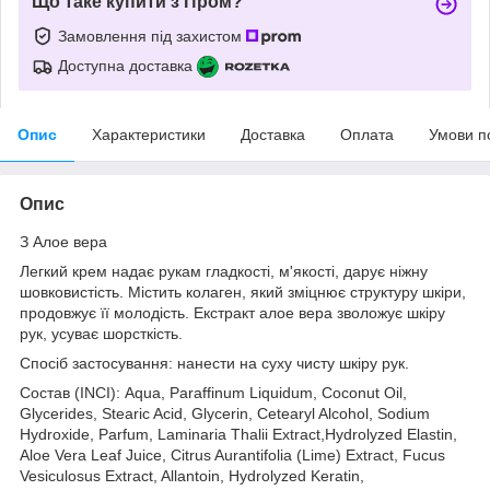
Що таке купити з Пром?
Замовлення під захистом
Доступна доставка
Опис
Характеристики
Доставка
Оплата
Умови п
Опис
З Алое вера
Легкий крем надає рукам гладкості, м'якості, дарує ніжну
шовковистість. Містить колаген, який зміцнює структуру шкіри,
продовжує її молодість. Екстракт алое вера зволожує шкіру
рук, усуває шорсткість.
Спосіб застосування: нанести на суху чисту шкіру рук.
Состав (INCI): Aqua, Paraffinum Liquidum, Coconut Oil,
Glycerides, Stearic Acid, Glycerin, Cetearyl Alcohol, Sodium
Hydroxide, Parfum, Laminaria Thalii Extract,Hydrolyzed Elastin,
Aloe Vera Leaf Juice, Citrus Aurantifolia (Lime) Extract, Fucus
Vesiculosus Extract, Allantoin, Hydrolyzed Keratin,