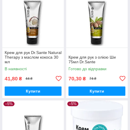
Крем для рук Dr.Sante Natural
Therapy з маслом кокоса 30
Крем для рук з олією Ши
мл
75мл Dr.Sante
В наявності
Готово до відправки
41,80
70,30
₴
₴
44 ₴
74 ₴
Купити
Купити
–5%
–5%