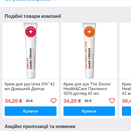
Подібні товари компанії
Крем для рук Urea 5%" 42
Крем для рук The Doctor
Крем
мл Домашній Доктор
Health&Care Пантенол
Heal
SOS-догляд 42 мл
42 м
34,20
34,20
30,
₴
₴
36 ₴
36 ₴
Купити
Купити
Акційні пропозиції та новинки