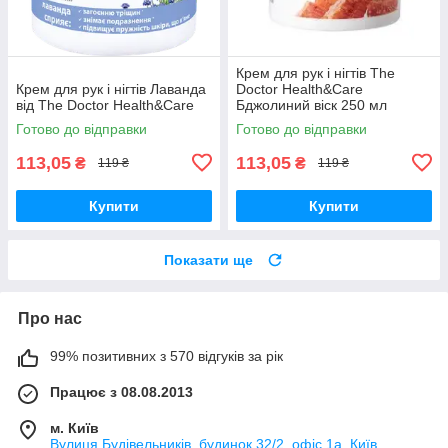
Крем для рук і нігтів The
Крем для рук і нігтів Лаванда
Doctor Health&Care
від The Doctor Health&Care
Бджолиний віск 250 мл
Готово до відправки
Готово до відправки
113,05
113,05
₴
₴
119 ₴
119 ₴
Купити
Купити
Показати ще
Про нас
99% позитивних з 570 відгуків за рік
Працює з 08.08.2013
м. Київ
Вулиця Будівельників, будинок 32/2, офіс 1а, Київ,