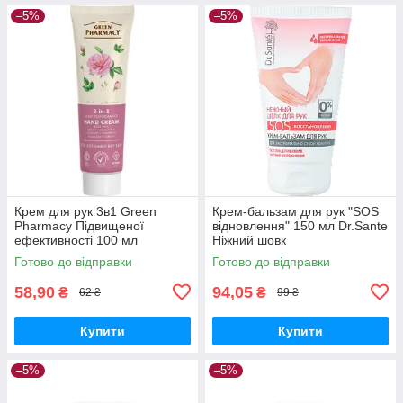
–5%
–5%
Крем для рук 3в1 Green
Крем-бальзам для рук "SOS
Pharmacy Підвищеної
відновлення" 150 мл Dr.Sante
ефективності 100 мл
Ніжний шовк
Готово до відправки
Готово до відправки
58,90
94,05
₴
₴
62 ₴
99 ₴
Купити
Купити
–5%
–5%