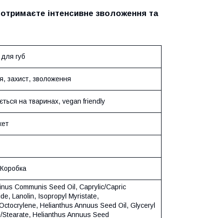
 отримаєте інтенсивне зволоження та
 для губ
я, захист, зволоження
ється на тваринах, vegan friendly
кет
 Коробка
cinus Communis Seed Oil, Caprylic/Capric
ide, Lanolin, Isopropyl Myristate,
, Оctocrylene, Helianthus Annuus Seed Oil, Glyceryl
e/Stearate, Helianthus Annuus Seed