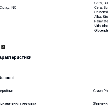
Cera, Bu
Склад INCI
Cera, Sy
Chinensi
Alba, Ste
Palmitat
Vitis-Ida
Glycerid
арактеристики
Основні
иробник
Green Ph
ризначення і результат
Живлення