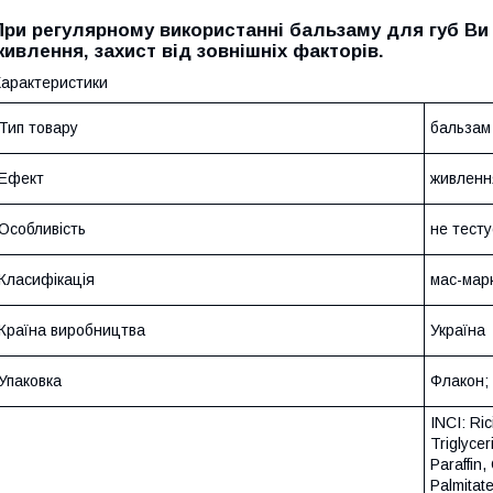
При регулярному використанні бальзаму для губ Ви
живлення, захист від зовнішніх факторів.
арактеристики
Тип товару
бальзам
Ефект
живленн
Особливість
не тесту
Класифікація
мас-мар
Країна виробництва
Україна
Упаковка
Флакон;
INCI: Ri
Triglycer
Paraffin
Palmitat