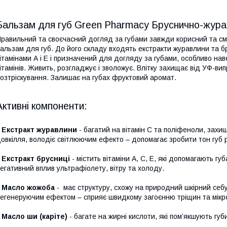
Бальзам для губ Green Pharmacy Бруснично-журав
равильний та своєчасний догляд за губами завжди корисний та см
альзам для губ. До його складу входять екстракти журавлини та б
ітамінами А і Е і призначений для догляду за губами, особливо нав
ітамінів. Живить, розгладжує і зволожує. Влітку захищає від УФ-ви
озтріскування. Залишає на губах фруктовий аромат.
Активні компоненти:
Екстракт журавлини
- багатий на вітамін C та поліфеноли, захищ
овкілля, володіє світлюючим ефекто – допомагає зробити тон губ 
◊
Екстракт брусниці
- містить вітаміни A, C, E, які допомагають 
егативний вплив ультрафіолету, вітру та холоду.
Масло жожоба
- має структуру, схожу на природний шкірний себум
егенеруючим ефектом – сприяє швидкому загоєнню тріщин та мік
◊
Масло ши (каріте)
- багате на жирні кислоти, які пом’якшують губ