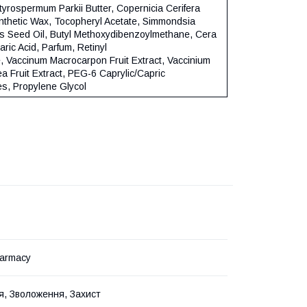
tyrospermum Parkii Butter, Copernicia Cerifera
nthetic Wax, Tocopheryl Acetate, Simmondsia
s Seed Oil, Butyl Methoxydibenzoylmethane, Cera
aric Acid, Parfum, Retinyl
e, Vaccinum Macrocarpon Fruit Extract, Vaccinium
ea Fruit Extract, PEG-6 Caprylic/Capric
es, Propylene Glycol
armacy
, Зволоження, Захист