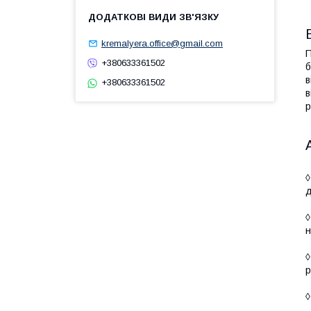
kremalyera.office@gmail.com
П
+380633361502
б
в
+380633361502
в
р
◊
д
н
◊
р