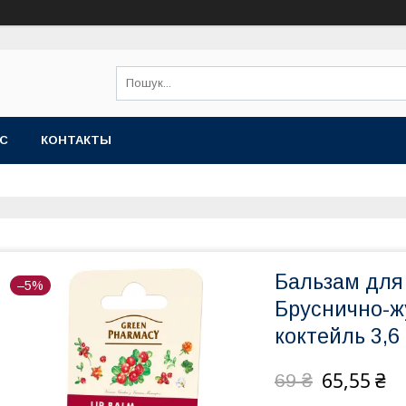
АС
КОНТАКТЫ
Бальзам для
–5%
Бруснично-ж
коктейль 3,6 
65,55 ₴
69 ₴