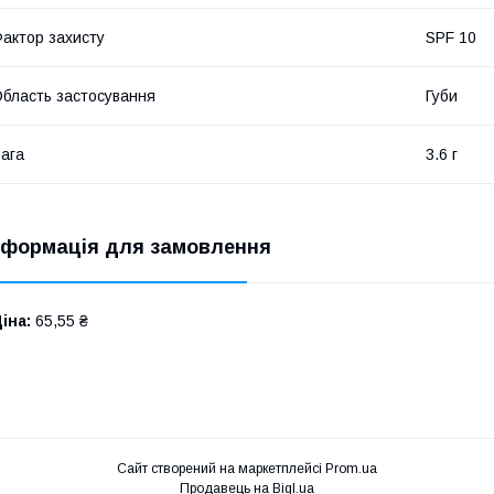
актор захисту
SPF 10
бласть застосування
Губи
ага
3.6 г
нформація для замовлення
іна:
65,55 ₴
Сайт створений на маркетплейсі
Prom.ua
Продавець на Bigl.ua