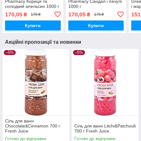
Pharmacy Кориця та
Pharmacy Сандал і пачулі
Gree
солодкий апельсин 1000 г
1000 г
і ма
мл
170,05
170,05
151
₴
₴
179 ₴
179 ₴
Купити
Купити
Акційні пропозиції та новинки
–5%
–5%
Сіль для ванн
Chocolate&Cinnamon 700 г
Сіль для ванн Litchi&Patchouli
Fresh Juice
700 г Fresh Juice
Готово до відправки
Готово до відправки