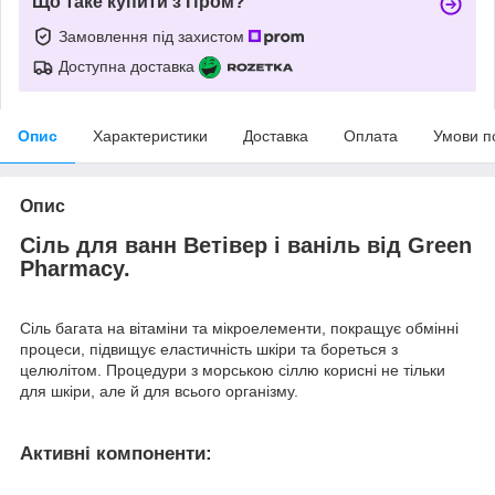
Що таке купити з Пром?
Замовлення під захистом
Доступна доставка
Опис
Характеристики
Доставка
Оплата
Умови п
Опис
Сіль для ванн Ветівер і ваніль від Green
Pharmacy.
Сіль багата на вітаміни та мікроелементи, покращує обмінні
процеси, підвищує еластичність шкіри та бореться з
целюлітом. Процедури з морською сіллю корисні не тільки
для шкіри, але й для всього організму.
Активні компоненти: