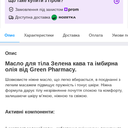
Що таке купити з Пром?
Замовлення під захистом
Доступна доставка
Опис
Характеристики
Доставка
Оплата
Умови п
Опис
Масло для тіла Зелена кава та імбирна
олія від Green Pharmacy.
Шовковисте ніжне масло, що легко вбирається, в поєднанні з
легким масажем підвищує пружність і тонус шкіри. Ніжна
формула дарує тілу незрівнянне почуття спокою та комфорту,
залишаючи шкіру м'якою, ніжною та свіжою.
Активні компоненти: