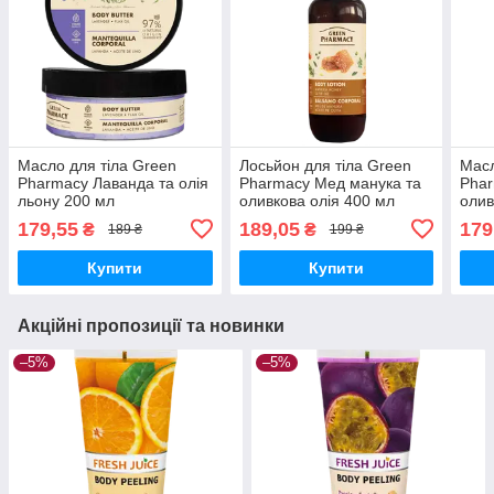
Масло для тіла Green
Лосьйон для тіла Green
Масл
Pharmacy Лаванда та олія
Pharmacy Мед манука та
Phar
льону 200 мл
оливкова олія 400 мл
олив
179,55
189,05
179
₴
₴
189 ₴
199 ₴
Купити
Купити
Акційні пропозиції та новинки
–5%
–5%