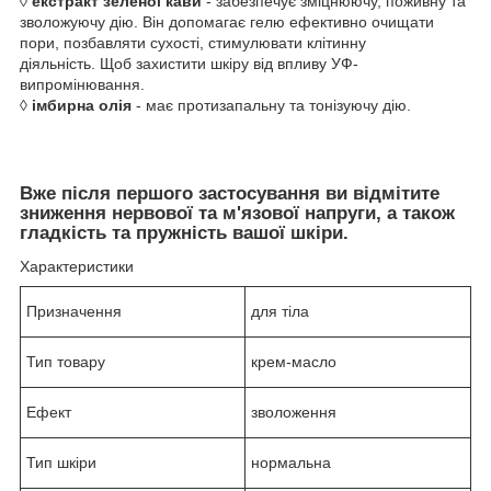
◊
екстракт
зеленої кави
- забезпечує зміцнюючу, поживну та
зволожуючу дію. Він допомагає гелю ефективно очищати
пори, позбавляти сухості, стимулювати клітинну
діяльність. Щоб захистити шкіру від впливу УФ-
випромінювання.
◊
імбирна олія
- має протизапальну та тонізуючу дію.
Вже після першого застосування ви відмітите
зниження нервової та м'язової напруги, а також
гладкість та пружність вашої шкіри.
Характеристики
Призначення
для тіла
Тип товару
крем-масло
Ефект
зволоження
Тип шкіри
нормальна