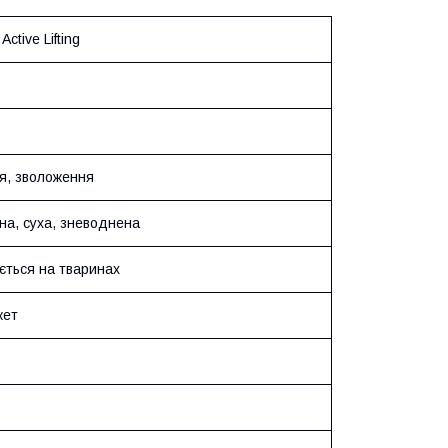
Active Lifting
я, зволоження
на, суха, зневоднена
ється на тваринах
кет