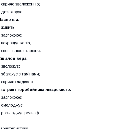
 сприяє зволоженню;
 дезодорує.
Масло ши:
 живить;
 заспокоює;
 покращує колір;
 сповільнює старіння.
ік алое вера:
 зволожує;
 збагачує вітамінами;
 сприяє гладкості.
кстракт горобейника лікарського:
 заспокоює;
 омолоджує;
 розгладжує рельєф.
арактеристики