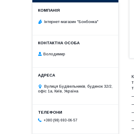
Інтернет-магазин "Бонбонка"
Володимир
К
т
Вулиця Будівельників, будинок 32/2,
т
офіс 1а, Київ, Україна
—
—
—
—
+380 (98) 693-06-57
—