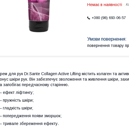
Немає в наявності
К
+380 (98) 693-06-57
повернення товару п
рем для рук Dr.Sante Collagen Active Lifting містить колаген та ак
онус шкіри рук. Він забезпечує зволоження та живлення шкіри, захи
а запобігає передчасному старінню.
 ефект ліфтингу;
 пружність шкіри;
 гладкість шкіри;
 попередження появи зморшок;
 тривале збереження ефекту.