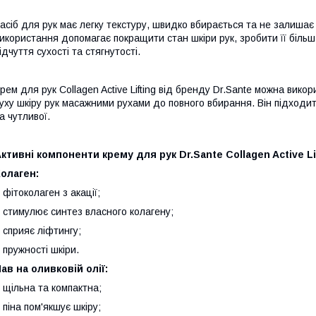
асіб для рук має легку текстуру, швидко вбирається та не залишає 
икористання допомагає покращити стан шкіри рук, зробити її біль
ідчуття сухості та стягнутості.
рем для рук Collagen Active Lifting від бренду Dr.Sante можна вик
уху шкіру рук масажними рухами до повного вбирання. Він підходит
а чутливої.
ктивні компоненти крему для рук Dr.Sante Collagen Active Lif
олаген:
 фітоколаген з акації;
 стимулює синтез власного колагену;
 сприяє ліфтингу;
 пружності шкіри.
ав на оливковій олії:
 щільна та компактна;
 піна пом'якшує шкіру;