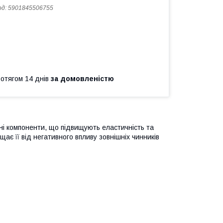
од:
5901845506755
ротягом 14 днів
за домовленістю
тивні компоненти, що підвищують еластичність та
щає її від негативного впливу зовнішніх чинників