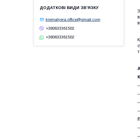
З
в
kremalyera.office@gmail.com
в
+380633361502
+380633361502
К
с
т
А
К
–
–
–
–
П
–
–