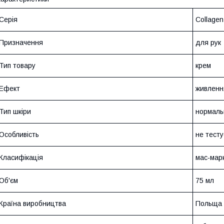
Серія
Collagen 
Призначення
для рук
Тип товару
крем
Ефект
живленн
Тип шкіри
нормаль
Особливість
не тесту
Класифікація
мас-мар
Об'єм
75 мл
Країна виробництва
Польща