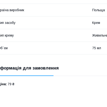
раїна виробник
Польща
ип засобу
Крем
ип крему
Живильн
б`єм
75 мл
нформація для замовлення
іна:
79 ₴