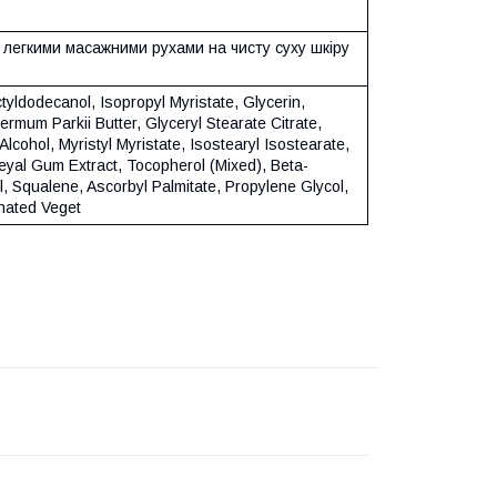
 легкими масажними рухами на чисту суху шкіру
tyldodecanol, Isopropyl Myristate, Glycerin,
rmum Parkii Butter, Glyceryl Stearate Citrate,
Alcohol, Myristyl Myristate, Isostearyl Isostearate,
eyal Gum Extract, Tocopherol (Mixed), Beta-
l, Squalene, Ascorbyl Palmitate, Propylene Glycol,
nated Veget