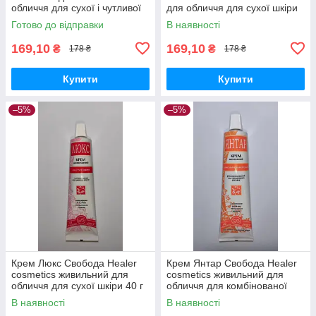
обличчя для сухої і чутливої
для обличчя для сухої шкіри
шкіри 40 г
40 г
Готово до відправки
В наявності
169,10
169,10
₴
₴
178 ₴
178 ₴
Купити
Купити
–5%
–5%
Крем Люкс Свобода Healer
Крем Янтар Свобода Healer
cosmetics живильний для
cosmetics живильний для
обличчя для сухої шкіри 40 г
обличчя для комбінованої
шкіри 40 г
В наявності
В наявності