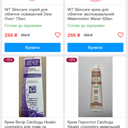
W7 Skincare спрей для
W7 Skincare крем для
обличчя освіжаючий Dew
обличчя зволожувальний
Over! 75мл
Watermelon Wave! 60мл
Готово до відправки
Готово до відправки
266
266
₴
₴
350 ₴
350 ₴
Купити
Купити
–5%
–5%
Крем Вечір Свобода Healer
Крем Геронтол Свобода
cosmetics для повік та
Healer cosmetics живильний