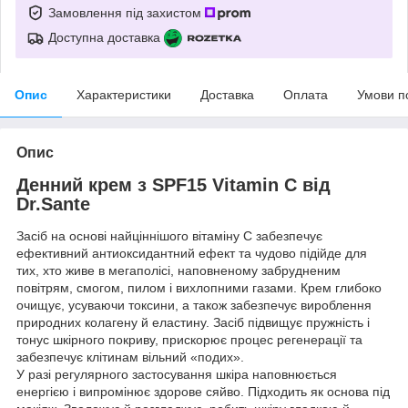
Замовлення під захистом
Доступна доставка
Опис
Характеристики
Доставка
Оплата
Умови п
Опис
Денний крем з SPF15 Vitamin C від
Dr.Sante
Засіб на основі найціннішого вітаміну С забезпечує
ефективний антиоксидантний ефект та чудово підійде для
тих, хто живе в мегаполісі, наповненому забрудненим
повітрям, смогом, пилом і вихлопними газами. Крем глибоко
очищує, усуваючи токсини, а також забезпечує вироблення
природних колагену й еластину. Засіб підвищує пружність і
тонус шкірного покриву, прискорює процес регенерації та
забезпечує клітинам вільний «подих».
У разі регулярного застосування шкіра наповнюється
енергією і випромінює здорове сяйво. Підходить як основа під