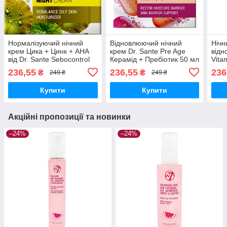
Нормалізуючий нічний
Відновлюючий нічний
Нічн
крем Цика + Цинк + АНА
крем Dr. Sante Pre Age
відн
від Dr. Sante Sebocontrol
Керамід + Пребіотик 50 мл
Vita
236,55
236,55
236
₴
₴
249 ₴
249 ₴
Купити
Купити
Акційні пропозиції та новинки
–24%
–24%