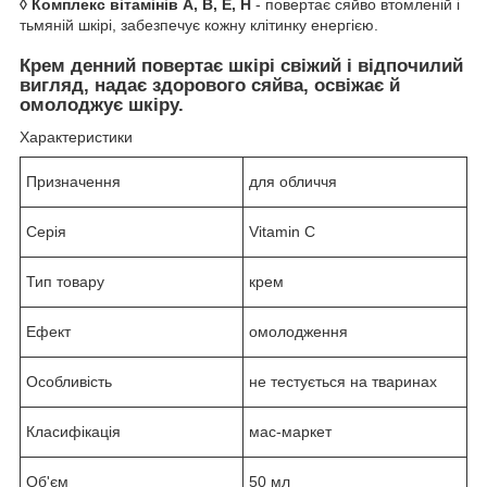
◊ Комплекс вітамінів А, B, Е, H
- повертає сяйво втомленій і
тьмяній шкірі, забезпечує кожну клітинку енергією.
Крем денний повертає шкірі свіжий і відпочилий
вигляд, надає здорового сяйва, освіжає й
омолоджує шкіру.
Характеристики
Призначення
для обличчя
Серія
Vitamin C
Тип товару
крем
Ефект
омолодження
Особливість
не тестується на тваринах
Класифікація
мас-маркет
Об'єм
50 мл