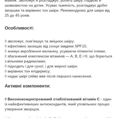
макіяж. Зволожує й розгладжує, робить шкіру гладкою й
шовковистою на дотик. Усуває тьмяність, розгладжує дрібні
зморшки та вирівнює тон шкіри. Рекомендуємо для шкіри від
25 до 45 років.
Особливості:
◊ зволожує, пом’якшує та зміцнює шкіру;
◊ ефективно захищає від сонця завдяки SPF15;
◊ знижує вироблення меланіну, усуваючи пігментні плями;
◊ збагачений комплексом вітамінів — А, В, Е і Н, що борються
з вільними радикалами;
◊ підходить і для сухої, і для жирної шкіри;
◊ вирівнює тон епідермісу;
◊ надає шкірі сяйво вже після першого нанесення.
Активні компоненти:
◊ Висококонцентрований стабілізований вітамін С
- один
із найефективніших антиоксидантів, який уповільнює процес
утворення зморщок.