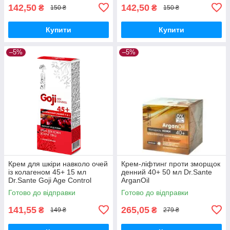
142,50
142,50
₴
₴
150 ₴
150 ₴
Купити
Купити
–5%
–5%
Крем для шкіри навколо очей
Крем-ліфтинг проти зморщок
із колагеном 45+ 15 мл
денний 40+ 50 мл Dr.Sante
Dr.Sante Goji Age Control
ArganOil
Готово до відправки
Готово до відправки
141,55
265,05
₴
₴
149 ₴
279 ₴