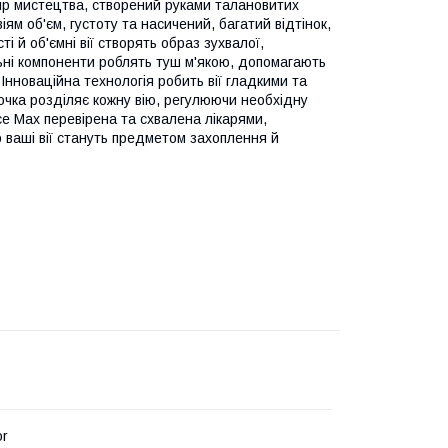
ір мистецтва, створений руками талановитих
іям об'єм, густоту та насичений, багатий відтінок,
і й об'ємні вії створять образ зухвалої,
альні компоненти роблять туш м'якою, допомагають
Інноваційна технологія робить вії гладкими та
очка розділяє кожну вію, регулюючи необхідну
ce Max перевірена та схвалена лікарями,
р ваші вії стануть предметом захоплення й
or