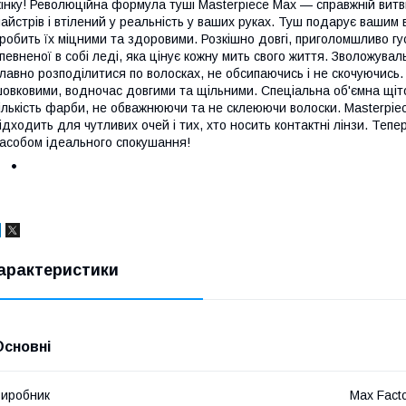
інку! Революційна формула туші Masterpiece Max — справжній витв
айстрів і втілений у реальність у ваших руках. Туш подарує вашим в
робить їх міцними та здоровими. Розкішно довгі, приголомшливо густ
певненої в собі леді, яка цінує кожну мить свого життя. Зволожув
лавно розподілитися по волосках, не обсипаючись і не скочуючись. 
овковими, водночас довгими та щільними. Спеціальна об'ємна щіт
ількість фарби, не обважнюючи та не склеюючи волоски. Masterpie
ідходить для чутливих очей і тих, хто носить контактні лінзи. Тепе
асобом ідеального спокушання!
арактеристики
Основні
иробник
Max Fact