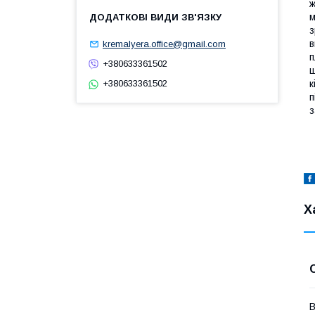
ж
м
з
в
kremalyera.office@gmail.com
п
+380633361502
ш
к
+380633361502
п
з
Х
В