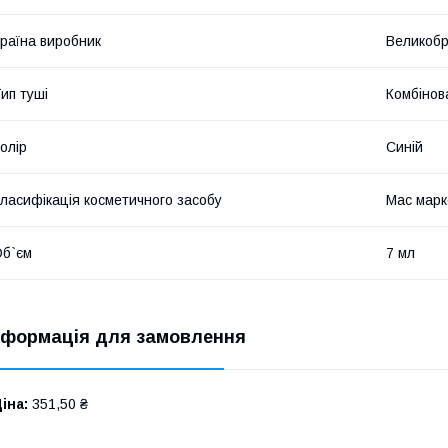
раїна виробник
Великобр
ип туші
Комбінов
олір
Синій
ласифікація косметичного засобу
Мас марк
б`єм
7 мл
нформація для замовлення
іна:
351,50 ₴