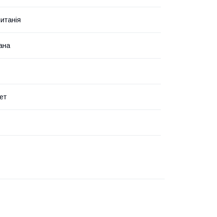
итанія
ана
ет