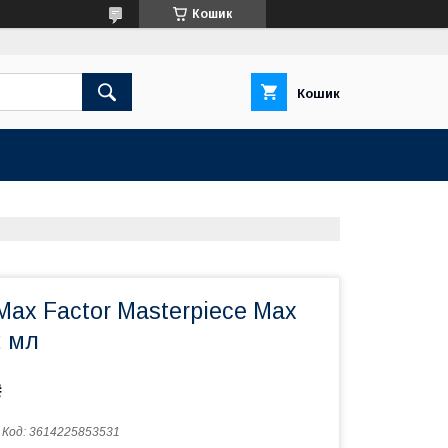
Кошик
Кошик
Max Factor Masterpiece Max
2 мл
₴
Код:
3614225853531