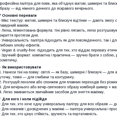
рофесійна палітра для повік, яка об’єднує матові, шимерні та блиск
бразу — від ніжного денного до яскравого вечірнього.
✅ Основні переваги
 Мікс текстур: матові, шимерні та блискучі відтінки — дають змогу
ламурний макіяж.
 Легка, пігментована формула: тіні рівно лягають, легко розтушову
окриття протягом дня.
 Універсальність: палітра підходить як для повсякденного, так і дл
либоких smoky-ефектів.
 Vegan & cruelty‑free: підходить для тих, хто віддає перевагу етич
 Зручний формат: компактна і практична — зручно брати з собою, р
осметичці.
✨
Як використовувати
. Нанеси тіні на повіку: світлі — як базу, шимерні / блискучі — для
уточку, темні — для глибини та контурингу.
. Розтушуй пензлем або спонжем для плавних переходів без різких 
. Для вечірнього або вечір‑святкового образу комбінуй шимер + м
. Легко змиваються звичайним засобом для зняття макіяжу.
✅
Для кого і коли підійде
 Для тих, хто хоче одну універсальну палітру для всіх образів — д
 Для новачків і досвідчених у макіяжі — палітра універсальна і прос
 Для тих, хто цінує стійкість, зручність та портативність.