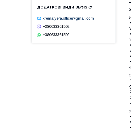
П
о
kremalyera.office@gmail.com
•
+380633361502
г
•
+380633361502
п
•
г
•
•
к
1
к
2
3
4
•
•
•