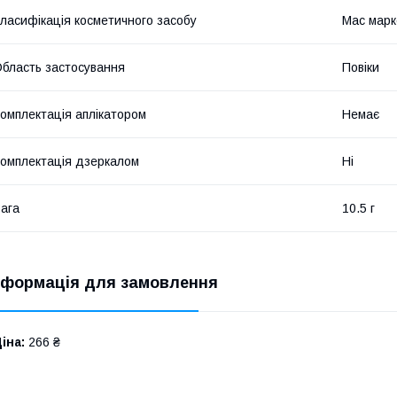
ласифікація косметичного засобу
Мас марк
бласть застосування
Повіки
омплектація аплікатором
Немає
омплектація дзеркалом
Ні
ага
10.5 г
нформація для замовлення
іна:
266 ₴