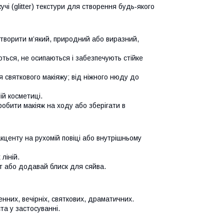
учі (glitter) текстури для створення будь‑якого
 створити м’який, природний або виразний,
ються, не осипаються і забезпечують стійке
я святкового макіяжу; від ніжного нюду до
ній косметиці.
обити макіяж на ходу або зберігати в
 акценту на рухомій повіці або внутрішньому
ліній.
ат або додавай блиск для сяйва.
енних, вечірніх, святкових, драматичних.
та у застосуванні.