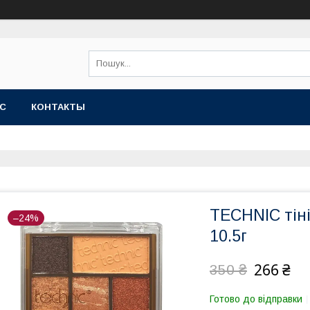
АС
КОНТАКТЫ
TECHNIC тіні
–24%
10.5г
266 ₴
350 ₴
Готово до відправки