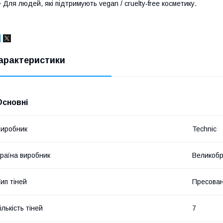
 Для людей, які підтримують vegan / cruelty‑free косметику.
арактеристики
Основні
иробник
Technic
раїна виробник
Великобр
ип тіней
Пресован
ількість тіней
7