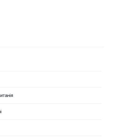
итанія
і