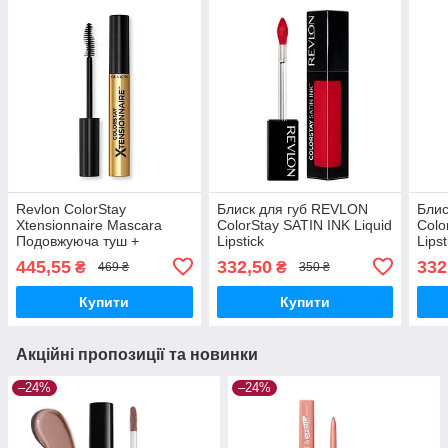
Revlon ColorStay
Блиск для губ REVLON
Блис
Xtensionnaire Mascara
ColorStay SATIN INK Liquid
Colo
Подовжуюча туш +
Lipstick
Lipst
сироватка для вій
445,55
332,50
332
₴
₴
469 ₴
350 ₴
Купити
Купити
Акційні пропозиції та новинки
–24%
–24%