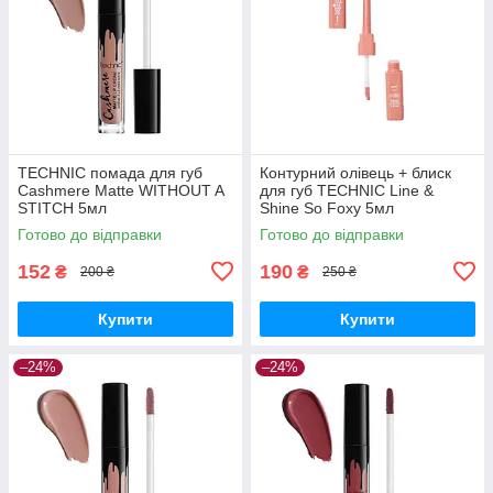
TECHNIC помада для губ
Контурний олівець + блиск
Cashmere Matte WITHOUT A
для губ TECHNIC Line &
STITCH 5мл
Shine So Foxy 5мл
Готово до відправки
Готово до відправки
152
190
₴
₴
200 ₴
250 ₴
Купити
Купити
–24%
–24%