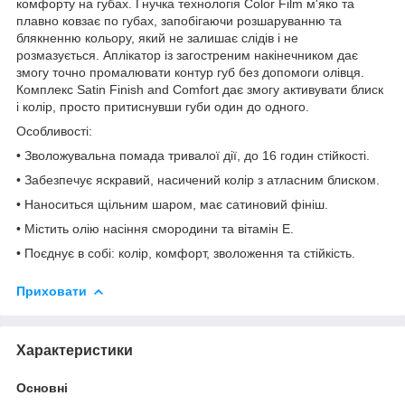
комфорту на губах. Гнучка технологія Color Film м'яко та
плавно ковзає по губах, запобігаючи розшаруванню та
блякненню кольору, який не залишає слідів і не
розмазується. Аплікатор із загостреним накінечником дає
змогу точно промалювати контур губ без допомоги олівця.
Комплекс Satin Finish and Comfort дає змогу активувати блиск
і колір, просто притиснувши губи один до одного.
Особливості:
• Зволожувальна помада тривалої дії, до 16 годин стійкості.
• Забезпечує яскравий, насичений колір з атласним блиском.
• Наноситься щільним шаром, має сатиновий фініш.
• Містить олію насіння смородини та вітамін E.
• Поєднує в собі: колір, комфорт, зволоження та стійкість.
Приховати
Характеристики
Основні