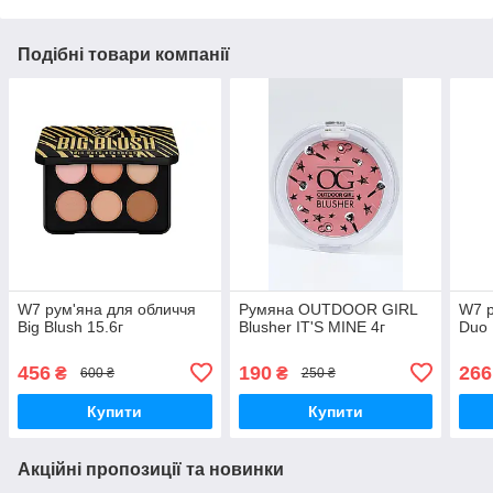
Подібні товари компанії
W7 рум'яна для обличчя
Румяна OUTDOOR GIRL
W7 р
Big Blush 15.6г
Blusher IT'S MINE 4г
Duo 
456
190
266
₴
₴
600 ₴
250 ₴
Купити
Купити
Акційні пропозиції та новинки