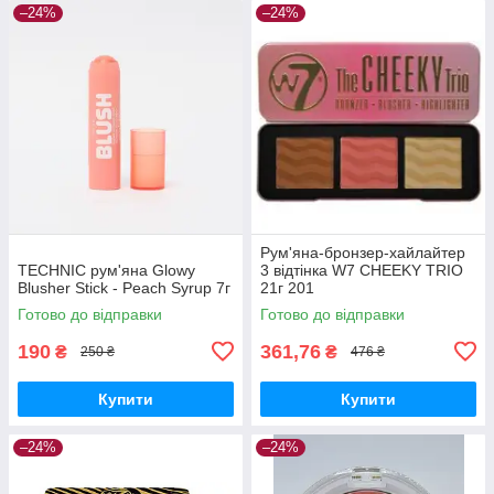
–24%
–24%
Рум'яна-бронзер-хайлайтер
TECHNIC рум'яна Glowy
3 відтінка W7 CHEEKY TRIO
Blusher Stick - Peach Syrup 7г
21г 201
Готово до відправки
Готово до відправки
190
361,76
₴
₴
250 ₴
476 ₴
Купити
Купити
–24%
–24%