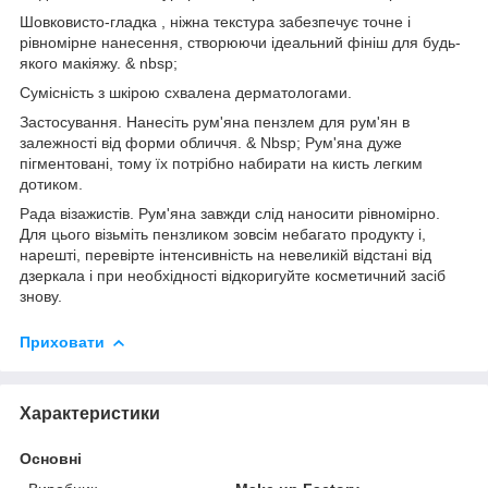
Шовковисто-гладка , ніжна текстура забезпечує точне і
рівномірне нанесення, створюючи ідеальний фініш для будь-
якого макіяжу. & nbsp;
Сумісність з шкірою схвалена дерматологами.
Застосування. Нанесіть рум'яна пензлем для рум'ян в
залежності від форми обличчя. & Nbsp; Рум'яна дуже
пігментовані, тому їх потрібно набирати на кисть легким
дотиком.
Рада візажистів. Рум'яна завжди слід наносити рівномірно.
Для цього візьміть пензликом зовсім небагато продукту і,
нарешті, перевірте інтенсивність на невеликій відстані від
дзеркала і при необхідності відкоригуйте косметичний засіб
знову.
Приховати
Характеристики
Основні