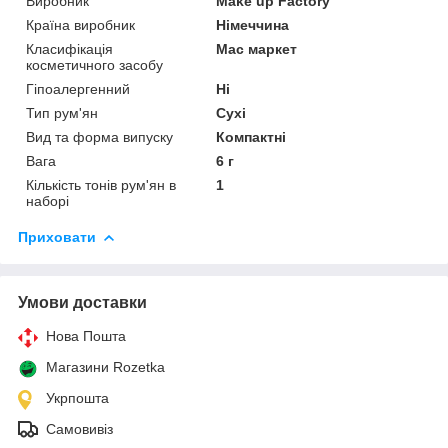
Виробник
Make up Factory
Країна виробник
Німеччина
Класифікація
Мас маркет
косметичного засобу
Гіпоалергенний
Ні
Тип рум'ян
Сухі
Вид та форма випуску
Компактні
Вага
6 г
Кількість тонів рум'ян в
1
наборі
Приховати
Умови доставки
Нова Пошта
Магазини Rozetka
Укрпошта
Самовивіз