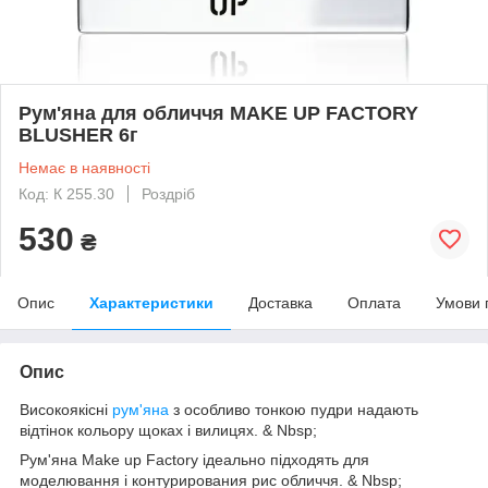
Рум'яна для обличчя MAKE UP FACTORY
BLUSHER 6г
Немає в наявності
Код: К 255.30
Роздріб
530
₴
Опис
Характеристики
Доставка
Оплата
Умови 
Опис
Високоякісні
рум'яна
з особливо тонкою пудри надають
відтінок кольору щоках і вилицях. & Nbsp;
Рум'яна Make up Factory ідеально підходять для
моделювання і контурирования рис обличчя. & Nbsp;