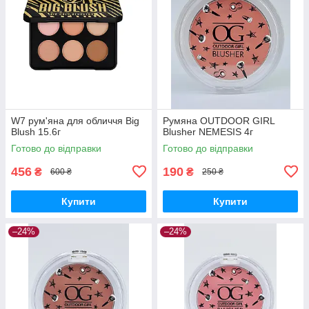
W7 рум'яна для обличчя Big
Румяна OUTDOOR GIRL
Blush 15.6г
Blusher NEMESIS 4г
Готово до відправки
Готово до відправки
456
190
₴
₴
600 ₴
250 ₴
Купити
Купити
–24%
–24%