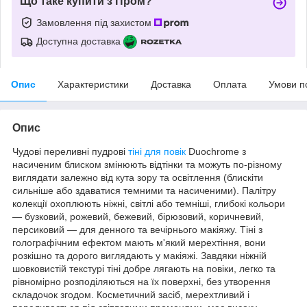
Що таке купити з Пром?
Замовлення під захистом
Доступна доставка
Опис
Характеристики
Доставка
Оплата
Умови п
Опис
Чудові переливні пудрові
тіні для повік
Duochrome з
насиченим блиском змінюють відтінки та можуть по-різному
виглядати залежно від кута зору та освітлення (блискіти
сильніше або здаватися темними та насиченими). Палітру
колекції охоплюють ніжні, світлі або темніші, глибокі кольори
— бузковий, рожевий, бежевий, бірюзовий, коричневий,
персиковий — для денного та вечірнього макіяжу. Тіні з
голографічним ефектом мають м'який мерехтіння, вони
розкішно та дорого виглядають у макіяжі. Завдяки ніжній
шовковистій текстурі тіні добре лягають на повіки, легко та
рівномірно розподіляються на їх поверхні, без утворення
складочок згодом. Косметичний засіб, мерехтливий і