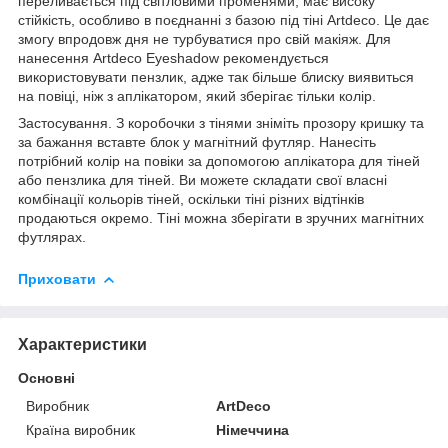
переливається під світловими променями, має високу
стійкість, особливо в поєднанні з базою під тіні Artdeco. Це дає
змогу впродовж дня не турбуватися про свій макіяж. Для
нанесення Artdeco Eyeshadow рекомендується
використовувати пензлик, адже так більше блиску виявиться
на повіці, ніж з аплікатором, який зберігає тільки колір.
Застосування. З коробочки з тінями зніміть прозору кришку та
за бажання вставте блок у магнітний футляр. Нанесіть
потрібний колір на повіки за допомогою аплікатора для тіней
або пензлика для тіней. Ви можете складати свої власні
комбінації кольорів тіней, оскільки тіні різних відтінків
продаються окремо. Тіні можна зберігати в зручних магнітних
футлярах.
Приховати
Характеристики
Основні
Виробник
ArtDeco
Країна виробник
Німеччина