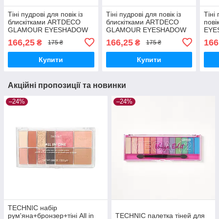
Тіні пудрові для повік із
Тіні пудрові для повік із
Тіні
блискітками ARTDECO
блискітками ARTDECO
пов
GLAMOUR EYESHADOW
GLAMOUR EYESHADOW
EYE
166,25
166,25
166
₴
₴
175 ₴
175 ₴
Купити
Купити
Акційні пропозиції та новинки
–24%
–24%
TECHNIC набір
рум'яна+бронзер+тіні All in
TECHNIC палетка тіней для