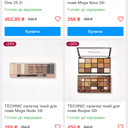
One 25.2г
повік Mega Ibiza 18г
Готово до відправки
Готово до відправки
402,80
266
₴
₴
530 ₴
350 ₴
Купити
Купити
–24%
–24%
TECHNIC палетка тіней для
TECHNIC палетка тіней для
повік Mega Nude 18г
повік Boujee 30г
Готово до відправки
Готово до відправки
266
456
₴
₴
350 ₴
600 ₴