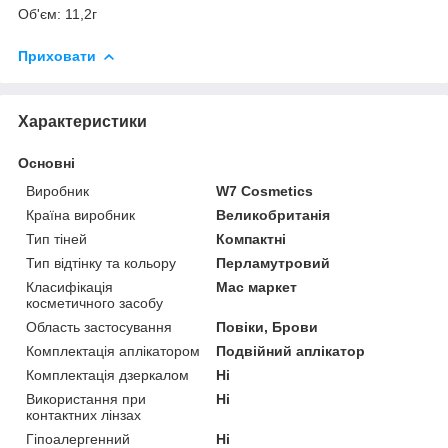
Об'єм: 11,2г
Приховати
Характеристики
Основні
Виробник
W7 Cosmetics
Країна виробник
Великобританія
Тип тіней
Компактні
Тип відтінку та кольору
Перламутровий
Класифікація
Мас маркет
косметичного засобу
Область застосування
Повіки, Брови
Комплектація аплікатором
Подвійний аплікатор
Комплектація дзеркалом
Ні
Використання при
Ні
контактних лінзах
Гіпоалергенний
Ні