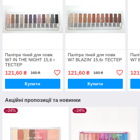
Палітра тіней для повік
Палітра тіней для повік
Палі
W7 IN THE NIGHT 15,6 г
W7 BLAZIN' 15,6г ТЕСТЕР
W7 B
ТЕСТЕР
121,60
121,60
121
₴
₴
160 ₴
160 ₴
Купити
Купити
Акційні пропозиції та новинки
–24%
–24%