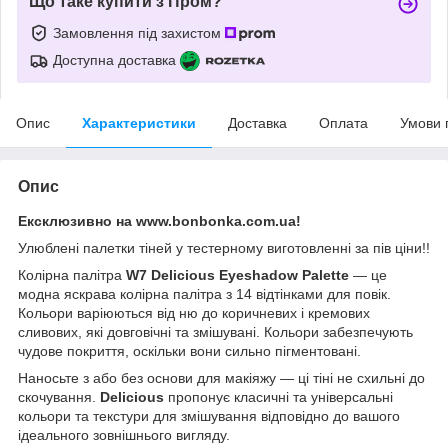
Що таке купити з Пром?
Замовлення під захистом
Доступна доставка
Опис
Характеристики
Доставка
Оплата
Умови 
Опис
Ексклюзивно на www.bonbonka.com.ua!
Улюблені палетки тіней у тестерному виготовленні за пів ціни!!
Колірна палітра
W7 Delicious Eyeshadow Palette
— це
модна яскрава колірна палітра з 14 відтінками для повік.
Кольори варіюються від ню до коричневих і кремових
сливових, які довговічні та змішувані. Кольори забезпечують
чудове покриття, оскільки вони сильно пігментовані.
Наносьте з або без основи для макіяжу — ці тіні не схильні до
скочування.
Delicious
пропонує класичні та універсальні
кольори та текстури для змішування відповідно до вашого
ідеального зовнішнього вигляду.