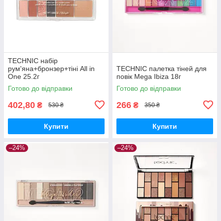
TECHNIC набір
рум'яна+бронзер+тіні All in
TECHNIC палетка тіней для
One 25.2г
повік Mega Ibiza 18г
Готово до відправки
Готово до відправки
402,80
266
₴
₴
530 ₴
350 ₴
Купити
Купити
–24%
–24%