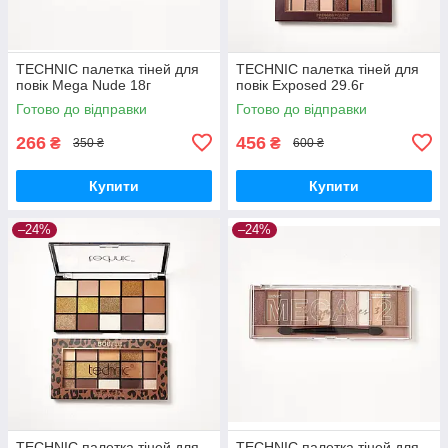
TECHNIC палетка тіней для
TECHNIC палетка тіней для
повік Mega Nude 18г
повік Exposed 29.6г
Готово до відправки
Готово до відправки
266
456
₴
₴
350 ₴
600 ₴
Купити
Купити
–24%
–24%
TECHNIC палетка тіней для
TECHNIC палетка тіней для