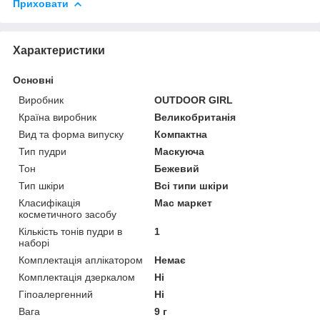
Приховати
Характеристики
Основні
Виробник
OUTDOOR GIRL
Країна виробник
Великобританія
Вид та форма випуску
Компактна
Тип пудри
Маскуюча
Тон
Бежевий
Тип шкіри
Всі типи шкіри
Класифікація
Мас маркет
косметичного засобу
Кількість тонів пудри в
1
наборі
Комплектація аплікатором
Немає
Комплектація дзеркалом
Ні
Гіпоалергенний
Ні
Вага
9 г