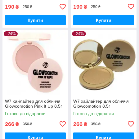
190
190
₴
₴
250 ₴
250 ₴
Купити
Купити
–24%
–24%
W7 хайлайтер для обличчя
W7 хайлайтер для обличчя
Glowcomotion Pink It Up 8,5г
Glowcomotion 8,5г
Готово до відправки
Готово до відправки
266
266
₴
₴
350 ₴
350 ₴
Купити
Купити