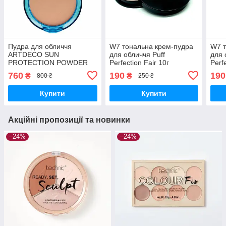
Пудра для обличчя
W7 тональна крем-пудра
W7 т
ARTDECO SUN
для обличчя Puff
для 
PROTECTION POWDER
Perfection Fair 10г
Perf
FDT SPF50 WET&DRY 9.5
10г
760
190
190
₴
₴
800 ₴
250 ₴
г
Купити
Купити
Акційні пропозиції та новинки
–24%
–24%