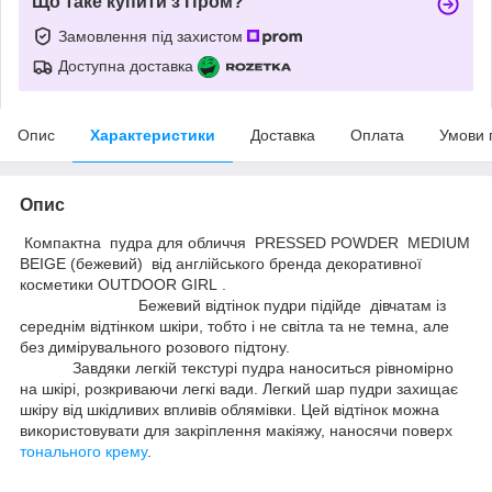
Що таке купити з Пром?
Замовлення під захистом
Доступна доставка
Опис
Характеристики
Доставка
Оплата
Умови 
Опис
Компактна пудра для обличчя PRESSED POWDER MEDIUM
BEIGE (бежевий) від англійського бренда декоративної
косметики OUTDOOR GIRL .
Бежевий відтінок пудри підійде дівчатам із
середнім відтінком шкіри, тобто і не світла та не темна, але
без димірувального розового підтону.
Завдяки легкій текстурі пудра наноситься рівномірно
на шкірі, розкриваючи легкі вади. Легкий шар пудри захищає
шкіру від шкідливих впливів облямівки. Цей відтінок можна
використовувати для закріплення макіяжу, наносячи поверх
тонального крему
.