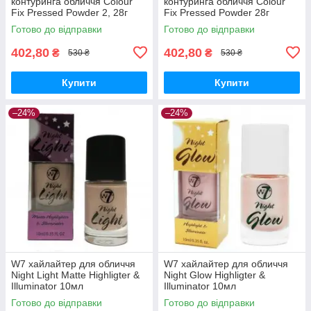
контуринга обличчя Colour
контуринга обличчя Colour
Fix Pressed Powder 2, 28г
Fix Pressed Powder 28г
Готово до відправки
Готово до відправки
402,80
402,80
₴
₴
530 ₴
530 ₴
Купити
Купити
–24%
–24%
W7 хайлайтер для обличчя
W7 хайлайтер для обличчя
Night Light Matte Highligter &
Night Glow Highligter &
Illuminator 10мл
Illuminator 10мл
Готово до відправки
Готово до відправки