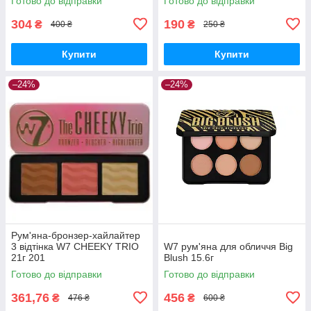
Готово до відправки
Готово до відправки
304
190
₴
₴
400 ₴
250 ₴
Купити
Купити
–24%
–24%
Рум'яна-бронзер-хайлайтер
3 відтінка W7 CHEEKY TRIO
W7 рум'яна для обличчя Big
21г 201
Blush 15.6г
Готово до відправки
Готово до відправки
361,76
456
₴
₴
476 ₴
600 ₴