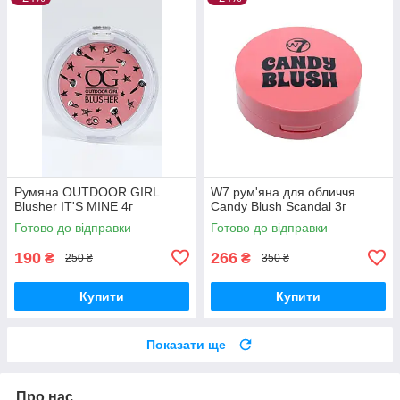
Румяна OUTDOOR GIRL
W7 рум'яна для обличчя
Blusher IT'S MINE 4г
Candy Blush Scandal 3г
Готово до відправки
Готово до відправки
190
266
₴
₴
250 ₴
350 ₴
Купити
Купити
Показати ще
Про нас