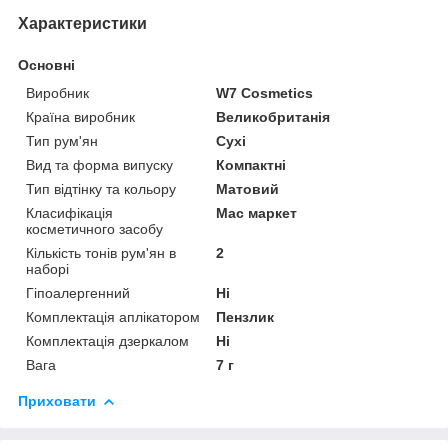
Характеристики
Основні
Виробник
W7 Cosmetics
Країна виробник
Великобританія
Тип рум'ян
Сухі
Вид та форма випуску
Компактні
Тип відтінку та кольору
Матовий
Класифікація
Мас маркет
косметичного засобу
Кількість тонів рум'ян в
2
наборі
Гіпоалергенний
Ні
Комплектація аплікатором
Пензлик
Комплектація дзеркалом
Ні
Вага
7 г
Приховати