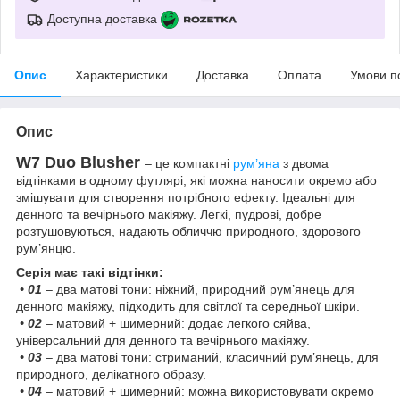
Доступна доставка
Опис
Характеристики
Доставка
Оплата
Умови п
Опис
W7 Duo Blusher
– це компактні
рум’яна
з двома
відтінками в одному футлярі, які можна наносити окремо або
змішувати для створення потрібного ефекту. Ідеальні для
денного та вечірнього макіяжу. Легкі, пудрові, добре
розтушовуються, надають обличчю природного, здорового
рум’янцю.
Серія має такі відтінки:
• 01
– два матові тони: ніжний, природний рум’янець для
денного макіяжу, підходить для світлої та середньої шкіри.
• 02
– матовий + шимерний: додає легкого сяйва,
універсальний для денного та вечірнього макіяжу.
• 03
– два матові тони: стриманий, класичний рум’янець, для
природного, делікатного образу.
• 04
– матовий + шимерний: можна використовувати окремо