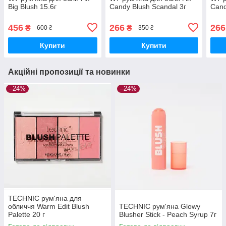
Big Blush 15.6г
Candy Blush Scandal 3г
Cand
456
266
266
₴
₴
600 ₴
350 ₴
Купити
Купити
Акційні пропозиції та новинки
–24%
–24%
TECHNIC рум'яна для
обличчя Warm Edit Blush
TECHNIC рум'яна Glowy
Palette 20 г
Blusher Stick - Peach Syrup 7г