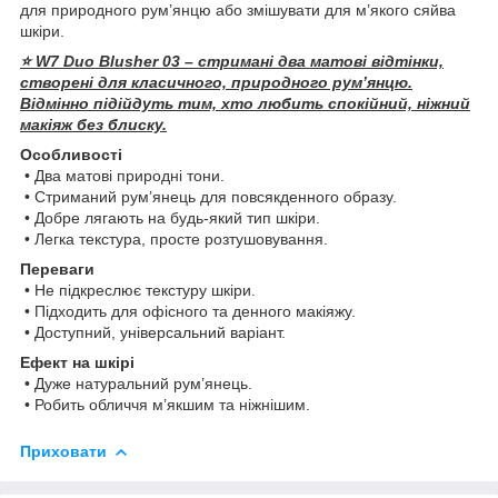
для природного рум’янцю або змішувати для м’якого сяйва
шкіри.
⭐ W7 Duo Blusher 03 – стримані два матові відтінки,
створені для класичного, природного рум’янцю.
Відмінно підійдуть тим, хто любить спокійний, ніжний
макіяж без блиску.
Особливості
• Два матові природні тони.
• Стриманий рум’янець для повсякденного образу.
• Добре лягають на будь-який тип шкіри.
• Легка текстура, просте розтушовування.
Переваги
• Не підкреслює текстуру шкіри.
• Підходить для офісного та денного макіяжу.
• Доступний, універсальний варіант.
Ефект на шкірі
• Дуже натуральний рум’янець.
• Робить обличчя м’якшим та ніжнішим.
Приховати