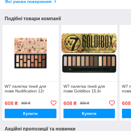
Всі умови повернення
Подібні товари компанії
W7 палетка тіней для
W7 палетка тіней для
W7 п
повік Nudification 12г
повік Goldibox 15,6г
пові
608
608
608
₴
₴
800 ₴
800 ₴
Купити
Купити
Акційні пропозиції та новинки