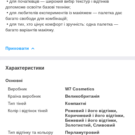
• для початківців — широкий вибір текстур і відтінків
допоможе освоїти базові техніки;
• для любителів експериментів із макіяжем — палетка дає
багато свободи для комбінацій;
• для тих, хто цінує комфорт і зручність: одна палетка —
багато варіантів макіяжу.
Приховати
Характеристики
Основні
Виробник
W7 Cosmetics
Країна виробник
Великобританія
Тип тіней
Компактні
Колір і відтінок тіней
Рожевий і його відтінки,
Коричневий і його відтінки,
Бежевий і його відтінки,
Золотистий, Сливовий
Тип відтінку та кольору
Перламутровий