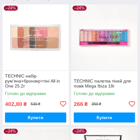
–24%
–24%
TECHNIC набір
рум'яна+бронзер+тіні All in
TECHNIC палетка тіней для
One 25.2г
повік Mega Ibiza 18г
Готово до відправки
Готово до відправки
402,80
266
₴
₴
530 ₴
350 ₴
Купити
Купити
–24%
–24%