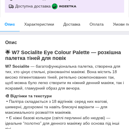
Доступна доставка
Опис
Характеристики
Доставка
Оплата
Умови п
Опис
🌟 W7 Socialite Eye Colour Palette — розкішна
палетка тіней для повік
W7 Socialite
— багатофункціональна палетка, створена для
тих, хто цінує стильні, різноманітні макіяжі. Вона містить 18
високо пігментованих тіней, ретельно скомпонованих так,
щоб можна було легко створити як ніжний денний макіяж, так і
яскравий, гламурний образ для вечора.
🎨 Відтінки та текстури
• Палітра складається з 18 відтінків: серед них матові,
шимерні, дуохромні та навіть блискучі варіанти — для
максимального розмаїття макіяжів.
• Є ніжні базові кольори (світлі перлинні або нюдові) —
ідеальне “полотно” для денного макіяжу або основа під інші
тіні.