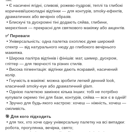
• Є насичені ягідні, сливові, рожево‑пудрові, теплі та глибокі
коричневі/шоколадні відтінки — для контурів, smoky‑ефектів,
драматичних або вечірніх образів.
• Блискучі та дуохромні тіні додають сяйва, глибини,
мерехтіння — прекрасні для святкового макіяжу або акцентів.
✅ Переваги
• Універсальність: одна палетка охоплює дуже широкий
спектр — від натурального нюду до глибокого вечірнього
макияжа.
• Широка палітра відтінків і фінішів: мат, шимер, дуохром,
гліттер — для творчості та різних стилів.
• Висока пігментація: відтінки дають яскравий, насичений
колір.
• Гнучкість в макіяжі: можна зробити легкий денний look,
класичний smoky‑eye або драматичний glam.
• Однією палеткою замінює кілька інших: тобі не потрібно
купувати окремо тіні для бази, контурів, сяйва — все є в одній!
• Зручно для будь‑якого настрою: хочеш — ніжність, хочеш —
сміливість.
🎯 Для кого підходить
• для тих, хто хоче одну універсальну палетку на всі випадки:
робота, прогулянка, вечірка, свято;