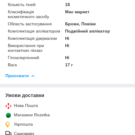
Кількість тіней
18
Класифікація
Мас маркет
косметичного засобу
Область застосування
Брови, Повіки
Комплектація аплікатором
Подвійний аплікатор
Комплектація дзеркалом
Ні
Використання при
Ні
контактних лінзах
Гіпоалергенний
Ні
Вага
17 г
Приховати
Умови доставки
Нова Пошта
Магазини Rozetka
Укрпошта
Самовивіз