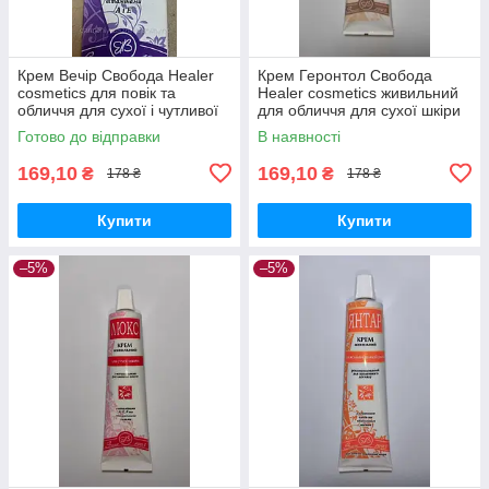
Крем Вечір Свобода Healer
Крем Геронтол Свобода
cosmetics для повік та
Healer cosmetics живильний
обличчя для сухої і чутливої
для обличчя для сухої шкіри
шкіри 40 г
40 г
Готово до відправки
В наявності
169,10
169,10
₴
₴
178 ₴
178 ₴
Купити
Купити
–5%
–5%