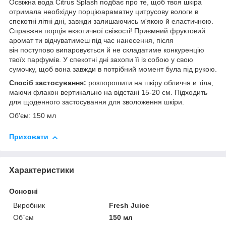
Освіжна вода Citrus Splash подбає про те, щоб твоя шкіра
отримала необхідну порціюараматну цитрусову вологи в
спекотні літні дні, завжди залишаючись м'якою й еластичною.
Справжня порція екзотичної свіжості! Приємний фруктовий
аромат ти відчуватимеш під час нанесення, після
він поступово випаровується й не складатиме конкуренцію
твоїх парфумів. У спекотні дні захопи її із собою у свою
сумочку, щоб вона завжди в потрібний момент була під рукою.
Спосіб застосування:
розпорошити на шкіру обличчя и тіла,
маючи флакон вертикально на відстані 15-20 см. Підходить
для щоденного застосування для зволоження шкіри.
Об'єм: 150 мл
Приховати
Характеристики
Основні
Виробник
Fresh Juice
Об`єм
150 мл