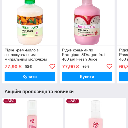
Рідке крем-мило зі
Рідке крем-мило
Рідк
зволожувальним
Frangipani&Dragon fruit
Pass
мигдальним молочком
460 мл Fresh Juice
460 
Almond 460 мл Fresh Juice
77,90
77,90
60,
₴
₴
82 ₴
82 ₴
Купити
Купити
Акційні пропозиції та новинки
–24%
–24%