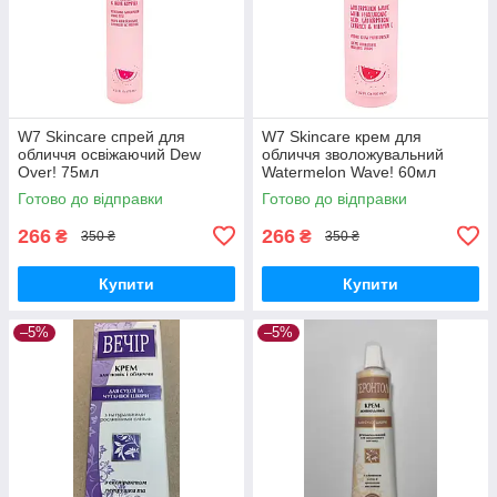
W7 Skincare спрей для
W7 Skincare крем для
обличчя освіжаючий Dew
обличчя зволожувальний
Over! 75мл
Watermelon Wave! 60мл
Готово до відправки
Готово до відправки
266
266
₴
₴
350 ₴
350 ₴
Купити
Купити
–5%
–5%