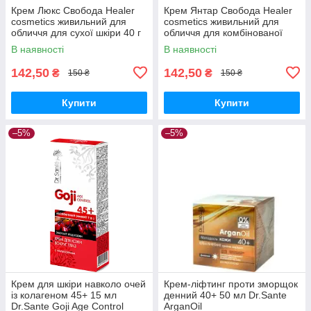
Крем Люкс Свобода Healer
Крем Янтар Свобода Healer
cosmetics живильний для
cosmetics живильний для
обличчя для сухої шкіри 40 г
обличчя для комбінованої
шкіри 40 г
В наявності
В наявності
142,50
142,50
₴
₴
150 ₴
150 ₴
Купити
Купити
–5%
–5%
Крем для шкіри навколо очей
Крем-ліфтинг проти зморщок
із колагеном 45+ 15 мл
денний 40+ 50 мл Dr.Sante
Dr.Sante Goji Age Control
ArganOil